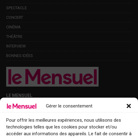
SPECTACLE
CONCERT
CINÉMA
THÉÂTRE
INTERVIEW
BONNES IDÉES
LE MENSUEL
Gérer le consentement
Points de diffusion Var et Alpes-Maritimes : oû trouver Le Mensuel ?
Le Mensuel en PDF : consultez le magazine en ligne
Pour offrir les meilleures expériences, nous utilisons des
technologies telles que les cookies pour stocker et/ou
Qui sommes-nous ?
accéder aux informations des appareils. Le fait de consentir à