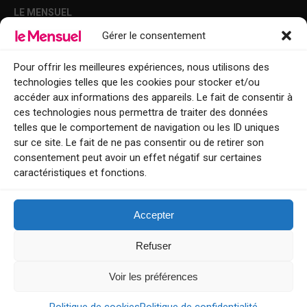
LE MENSUEL
Gérer le consentement
Points de diffusion Var et Alpes-Maritimes : oû trouver Le Mensuel ?
Le Mensuel en PDF : consultez le magazine en ligne
Pour offrir les meilleures expériences, nous utilisons des
technologies telles que les cookies pour stocker et/ou
Qui sommes-nous ?
accéder aux informations des appareils. Le fait de consentir à
BFM Top Sorties
ces technologies nous permettra de traiter des données
telles que le comportement de navigation ou les ID uniques
EVENT
sur ce site. Le fait de ne pas consentir ou de retirer son
consentement peut avoir un effet négatif sur certaines
Tourisme week-end : envie de vous évader le temps d’un week-end ou
caractéristiques et fonctions.
de découvrir une nouvelle destination ?
Explorez nos bonnes adresses
Accepter
Contact
Refuser
Voir les préférences
Le Mensuel