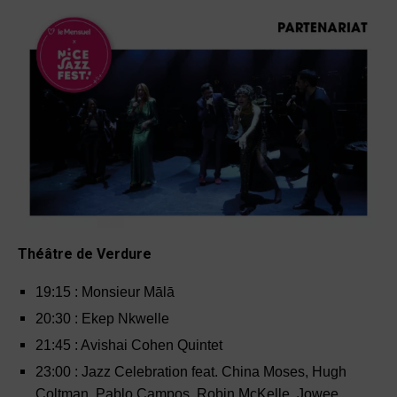
Théâtre de Verdure
19
:
15 : Monsieur Mālā
20
:
30 : Ekep Nkwelle
21
:
45 : Avishai Cohen Quintet
23
:
00 : Jazz Celebration feat. China Moses, Hugh
Coltman, Pablo Campos, Robin McKelle, Jowee