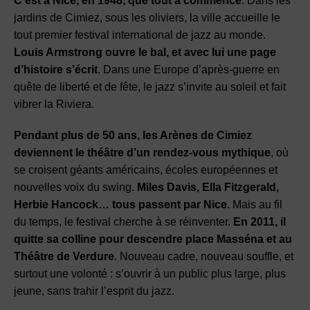
C’est à Nice, en 1948, que tout a commencé
. Dans les
jardins de Cimiez, sous les oliviers, la ville accueille le
tout premier festival international de jazz au monde.
Louis Armstrong ouvre le bal, et avec lui une page
d’histoire s’écrit
. Dans une Europe d’après-guerre en
quête de liberté et de fête, le jazz s’invite au soleil et fait
vibrer la Riviera.
Pendant plus de 50 ans, les Arènes de Cimiez
deviennent le théâtre d’un rendez-vous mythique
, où
se croisent géants américains, écoles européennes et
nouvelles voix du swing.
Miles Davis, Ella Fitzgerald,
Herbie Hancock… tous passent par Nice
. Mais au fil
du temps, le festival cherche à se réinventer.
En 2011, il
quitte sa colline pour descendre place Masséna et au
Théâtre de Verdure
. Nouveau cadre, nouveau souffle, et
surtout une volonté : s’ouvrir à un public plus large, plus
jeune, sans trahir l’esprit du jazz.