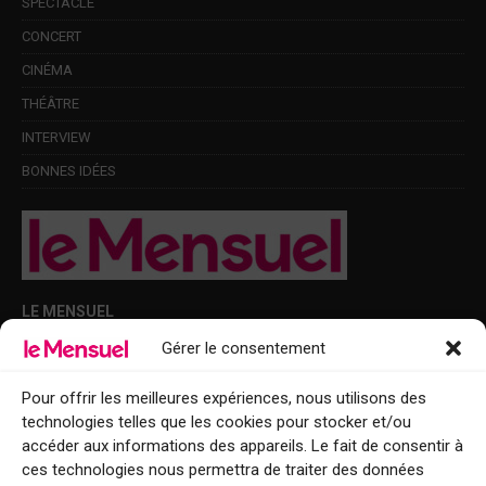
SPECTACLE
CONCERT
CINÉMA
THÉÂTRE
INTERVIEW
BONNES IDÉES
LE MENSUEL
Gérer le consentement
Points de diffusion Var et Alpes-Maritimes : oû trouver Le Mensuel ?
Le Mensuel en PDF : consultez le magazine en ligne
Pour offrir les meilleures expériences, nous utilisons des
technologies telles que les cookies pour stocker et/ou
Qui sommes-nous ?
accéder aux informations des appareils. Le fait de consentir à
BFM Top Sorties
ces technologies nous permettra de traiter des données