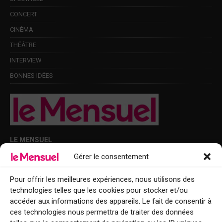
CONCERT
CINÉMA
THÉÂTRE
INTERVIEW
BONNES IDÉES
LE MENSUEL
Gérer le consentement
Points de diffusion Var et Alpes-Maritimes : oû trouver Le Mensuel ?
Le Mensuel en PDF : consultez le magazine en ligne
Pour offrir les meilleures expériences, nous utilisons des
technologies telles que les cookies pour stocker et/ou
Qui sommes-nous ?
accéder aux informations des appareils. Le fait de consentir à
BFM Top Sorties
ces technologies nous permettra de traiter des données