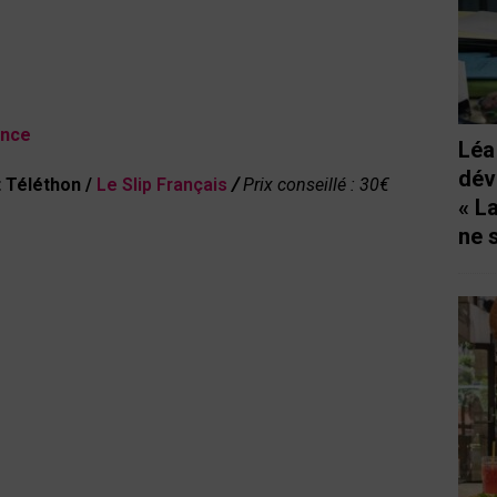
ance
Léa
dév
 Téléthon /
Le Slip Français
/
Prix conseillé : 30€
« L
ne 