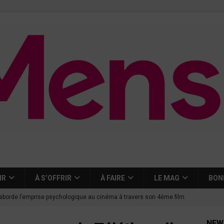
IR
À S’OFFRIR
À FAIRE
LE MAG
BON
aborde l’emprise psychologique au cinéma à travers son 4ème film
NEW