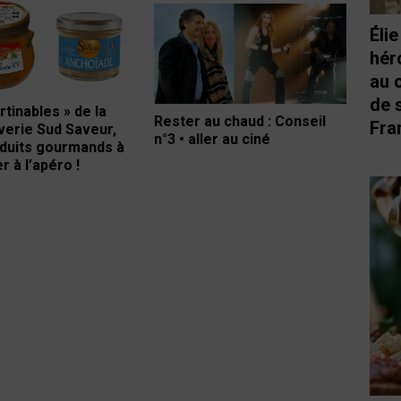
Éli
hér
au 
de 
rtinables » de la
Rester au chaud : Conseil
Fra
erie Sud Saveur,
n°3 • aller au ciné
duits gourmands à
 à l’apéro !