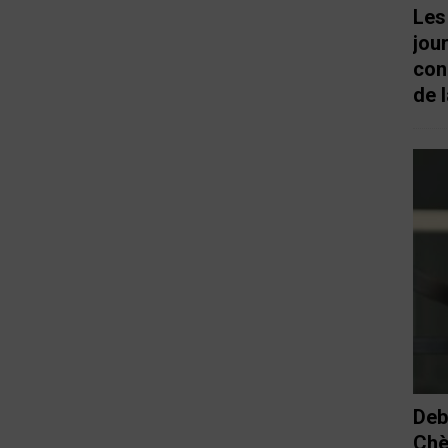
Les
jou
con
de l
Deb
Chè