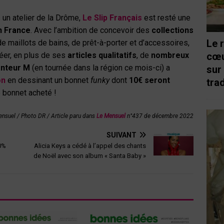
 un atelier de la Drôme,
Le Slip Français
est resté une
n France
. Avec l’ambition de concevoir des
collections
Le 
maillots de bains, de prêt-à-porter et d’accessoires,
éer, en plus de ses
articles qualitatifs
, de
nombreux
cœu
anteur M
(en tournée dans la région ce mois-ci) a
sur
on
en dessinant un bonnet
funky
dont
10€ seront
trad
 bonnet acheté !
Mensuel
/
Photo DR / Article paru dans
Le Mensuel
n°437 de décembre 2022
SUIVANT
00%
Alicia Keys a cédé à l’appel des chants
de Noël avec son album « Santa Baby »