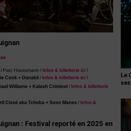
uignan
gae
n / Parc Haussmann /
Infos & billetterie ici !
Le 
lie Cook + Danakil
/
Infos & billetterie ici !
ses
aal Williams +
Kalash Criminel
/
Infos & billetterie
bril Cissé aka Tcheba + Soso Manes
/
Infos &
uignan : Festival reporté en 2025 en