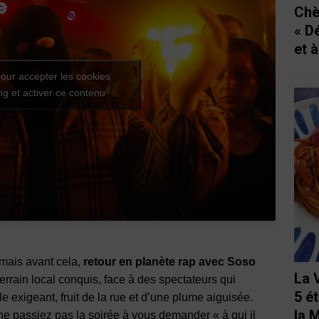
Chè
« D
et 
our accepter les cookies
g et activer ce contenu
, mais avant cela,
retour en planète rap avec Soso
La 
terrain local conquis, face à des spectateurs qui
5 é
e exigeant, fruit de la rue et d’une plume aiguisée.
la 
ne passiez pas la soirée à vous demander « à qui il