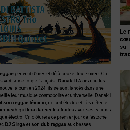
Le 
cœu
sur
trad
reggae
peuvent d’ores et déjà booker leur soirée. On
 vert jaune rouge français :
Danakil !
Alors que les
 nouvel album en 2024, ils se sont lancés dans une
reille leur musique cosmopolite et universelle. Danakil
et son reggae féminin
, un poil électro et très détente !
cuyeah qui fera danser les foules
avec ses rythmes
ique électro. On clôturera ce premier jour de festoche
ec
DJ Singa et son dub reggae
aux basses