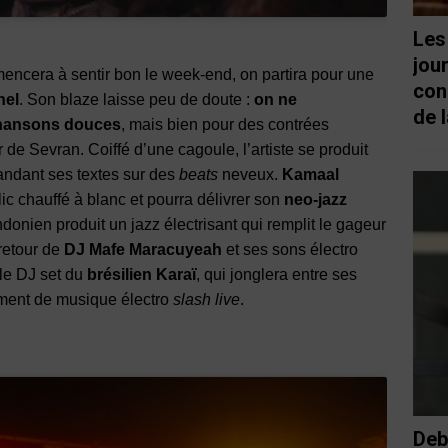
Les
jou
encera à sentir bon le week-end, on partira pour une
con
nel
. Son blaze laisse peu de doute :
on ne
de l
chansons douces
, mais bien pour des contrées
 de Sevran. Coiffé d’une cagoule, l’artiste se produit
ndant ses textes sur des
beats
neveux.
Kamaal
ic chauffé à blanc et pourra délivrer son
neo-jazz
ondonien produit un jazz électrisant qui remplit le gageur
 retour de
DJ Mafe Maracuyeah
et ses sons électro
 le DJ set du
brésilien Karaï
, qui jonglera entre ses
oment de musique électro
slash live
.
Deb