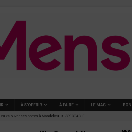
IR
À S’OFFRIR
À FAIRE
LE MAG
BON
tutu va ouvrir ses portes à Mandelieu
SPECTACLE
nie Thierry dévoilent au cinéma ce que devient « La vie d’une
NEW