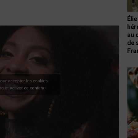
Éli
hér
au 
de 
Fra
our accepter les cookies
g et activer ce contenu