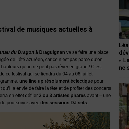
stival de musiques actuelles à
Léa
dév
enau du Dragon
à Draguignan
va se faire une place
« L
gée de l’été azuréen, car ce n’est pas parce qu’on
chanteurs qu’on ne peut pas rêver en grand ! C’est
ne 
de ce festival qui se tiendra du 04 au 06 juillet
rogramme,
une line up résolument éclectique
pour
t qu’il a envie de faire la fête et de profiter des concerts
rra en effet défiler
2 ou 3 artistes phares
avant – une
– de poursuivre avec
des sessions DJ sets.