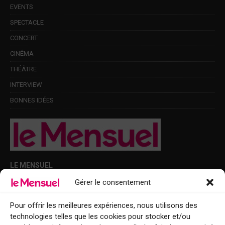
EVENTS
SPECTACLE
CONCERT
CINÉMA
THÉÂTRE
INTERVIEW
BONNES IDÉES
LE MENSUEL
Gérer le consentement
Points de diffusion Var et Alpes-Maritimes : oû trouver Le Mensuel ?
Le Mensuel en PDF : consultez le magazine en ligne
Pour offrir les meilleures expériences, nous utilisons des
technologies telles que les cookies pour stocker et/ou
Qui sommes-nous ?