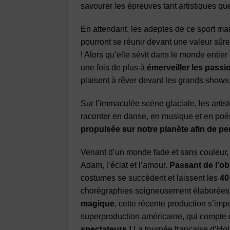
savourer les épreuves tant artistiques q
En attendant, les adeptes de ce sport ma
pourront se réunir devant une valeur sûr
! Alors qu’elle sévit dans le monde entier
une fois de plus à
émerveiller les passi
plaisent à rêver devant les grands shows
Sur l’immaculée scène glaciale, les arti
raconter en danse, en musique et en poésie
propulsée sur notre planète afin de p
Venant d’un monde fade et sans couleur,
Adam, l’éclat et l’amour.
Passant de l’ob
costumes se succèdent et laissent les
40
chorégraphies soigneusement élaborées
magique
, cette récente production s’i
superproduction américaine, qui compte 
spectateurs !
La tournée française d’Holi