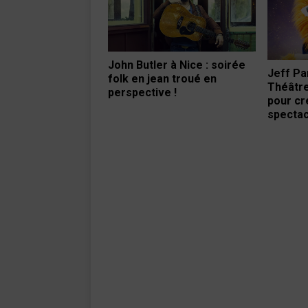
John Butler à Nice : soirée
Jeff Pa
folk en jean troué en
Théâtre
perspective !
pour cr
spectac