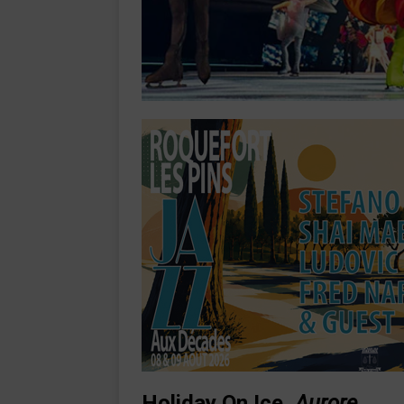
Holiday On Ice,
Aurore