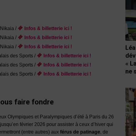
 Nikaia /
Infos
&
billetterie ici !
 Nikaia /
Infos
&
billetterie ici !
Nikaia /
Infos
&
billetterie ici !
Léa
dév
alais des Sports /
Infos
&
billetterie ici !
« L
lais des Sports /
Infos
&
billetterie ici !
ne 
alais des Sports /
Infos
&
billetterie ici !
ous faire fondre
Jeux Olympiques et Paralympiques d’été à Paris du 26
r jusqu’en février 2026 pour assister à ceux d’hiver qui
permettront (entre autres) aux
férus de patinage
, de