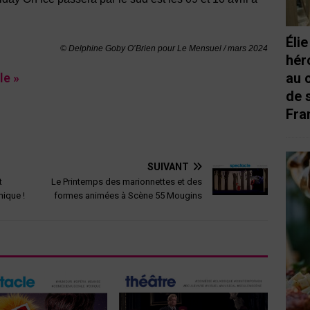
Éli
© Delphine Goby O’Brien pour Le Mensuel / mars
2024
hér
au 
le »
de 
Fra
SUIVANT
t
Le Printemps des marionnettes et des
hique !
formes animées à Scène 55 Mougins