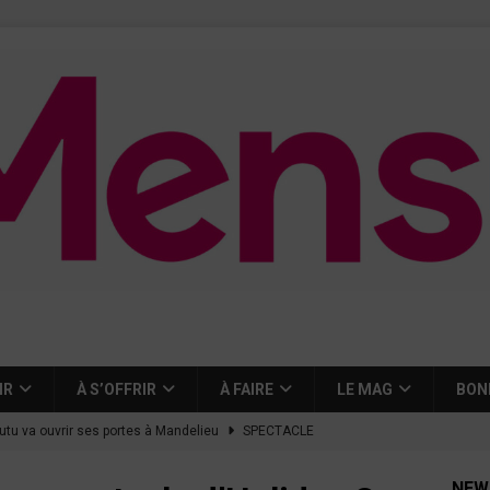
IR
À S’OFFRIR
À FAIRE
LE MAG
BON
tutu va ouvrir ses portes à Mandelieu
SPECTACLE
nie Thierry dévoilent au cinéma ce que devient « La vie d’une
NEW