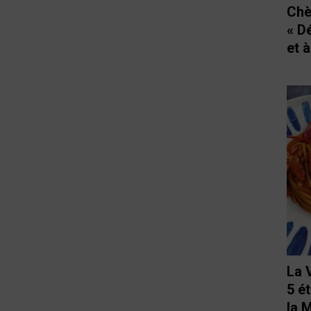
Chè
« D
et 
La 
5 é
la 