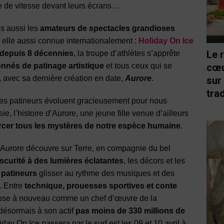
ue de vitesse devant leurs écrans…
is aussi les
amateurs de spectacles grandioses
e elle aussi connue internationalement :
Holiday On Ice
Le 
depuis 8 décennies
, la troupe d’athlètes s’apprête
onnés de patinage artistique
et tous ceux qui se
cœu
, avec sa dernière création en date,
Aurore
.
sur
trad
stes patineurs évoluent gracieusement pour nous
, l’histoire d’Aurore, une jeune fille venue d’ailleurs
ercer tous les mystères de notre espèce humaine
.
 Aurore découvre sur Terre, en compagnie du bel
scurité à des lumières éclatantes
, les décors et les
 patineurs
glisser au rythme des musiques et des
. Entre
technique,
prouesses sportives et conte
mpose à nouveau comme un chef d’œuvre de la
désormais à son actif
pas moins de 330 millions de
day On Ice passera par le sud est les 09 et 10 avril à