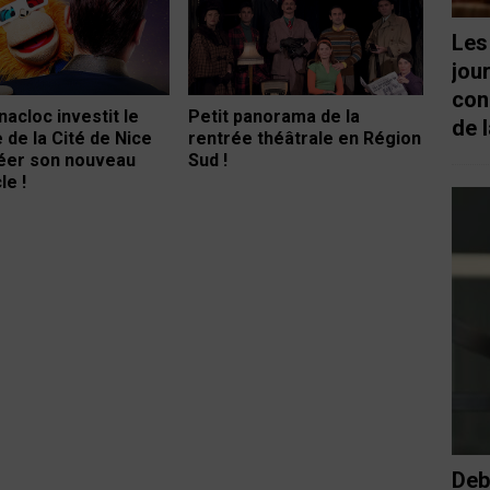
Les
jou
con
nacloc investit le
Petit panorama de la
de l
 de la Cité de Nice
rentrée théâtrale en Région
éer son nouveau
Sud !
le !
Deb