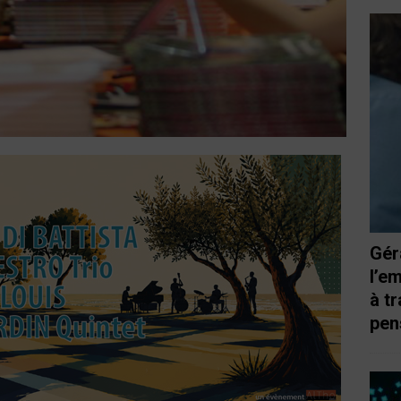
Gér
l’e
à t
pen