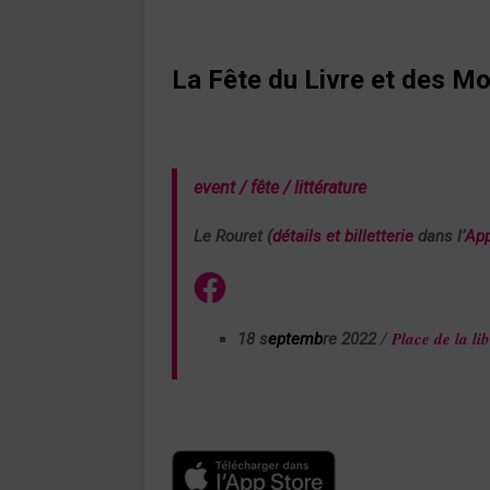
La Fête du Livre et des M
event
/ fête / littérature
Le Rouret (
détails et billetterie
dans l’
App
Place de la li
18 s
eptemb
re 2022
/