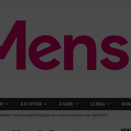
IR
À S’OFFRIR
À FAIRE
LE MAG
BON
aborde l’emprise psychologique au cinéma à travers son 4ème film
NEW