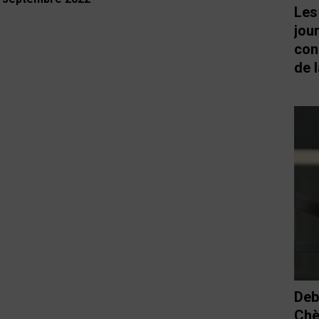
Les
jou
con
de l
Deb
Chè