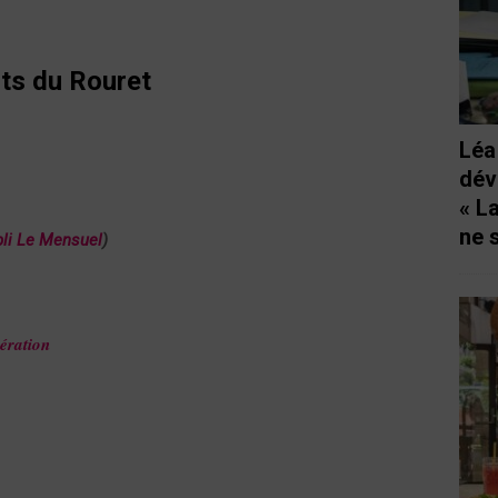
ots du Rouret
Léa
dév
« L
ne 
li Le Mensuel
)
bération