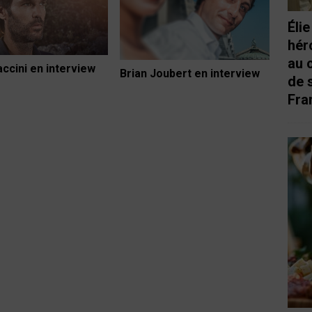
Éli
hér
au 
accini en interview
Brian Joubert en interview
de 
Fra