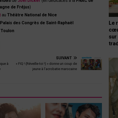
anders
de
Joël Dicker
(en dédicaces à la
FNAC de
magne de Fréjus
)
t
au
Théâtre National de Nice
Le 
Palais des Congrès de Saint-Raphaël
cœu
 Toulon
sur
trad
SUIVANT
rque à
« FIQ ! (Réveille-toi !) » donne un coup de
e
jeune à l’acrobatie marocaine