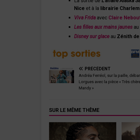
La sortie de
L’affaire Alaska S
Nice
et à la
librairie Charle
Viva Frida
avec
Claire Nebou
Les filles aux mains jaunes
au
Disney sur glace
au
Zénith de
PRÉCÉDENT
Andréa Ferréol, sur la paille, déba
Lorgues avec la pièce « Très chèr
Mandy »
SUR LE MÊME THÈME