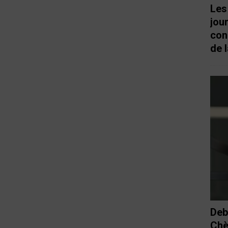
Les
jou
con
de l
Deb
Chè