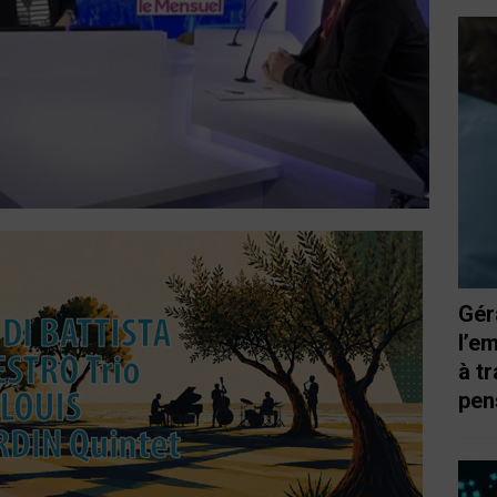
Gér
l’e
à t
pen