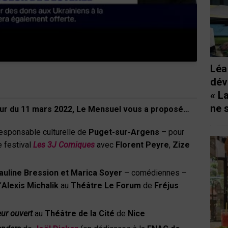
Léa
dév
« L
ne 
ur du 11 mars 2022,
Le Mensuel vous a proposé…
esponsable culturelle de
Puget-sur-Argens
– pour
e festival
Les 3J Comiques
avec
Florent Peyre
,
Zize
Pauline Bression et Marica Soyer
– comédiennes –
’
Alexis Michalik
au
Théâtre Le Forum
de
Fréjus
ur ouvert
au
Théâtre de la Cité
de
Nice