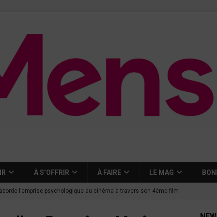
IR
À S’OFFRIR
À FAIRE
LE MAG
BON
aborde l’emprise psychologique au cinéma à travers son 4ème film
NEW