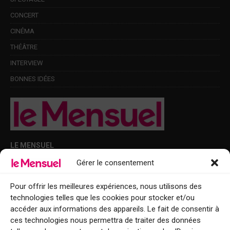
CONCERT
CINÉMA
THÉÂTRE
INTERVIEW
BONNES IDÉES
LE MENSUEL
Gérer le consentement
Points de diffusion Var et Alpes-Maritimes : oû trouver Le Mensuel ?
Le Mensuel en PDF : consultez le magazine en ligne
Pour offrir les meilleures expériences, nous utilisons des
technologies telles que les cookies pour stocker et/ou
Qui sommes-nous ?
accéder aux informations des appareils. Le fait de consentir à
BFM Top Sorties
ces technologies nous permettra de traiter des données