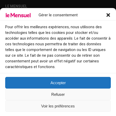
LE MENSUEL
Gérer le consentement
Points de diffusion Var et Alpes-Maritimes : oû trouver Le Mensuel ?
Le Mensuel en PDF : consultez le magazine en ligne
Pour offrir les meilleures expériences, nous utilisons des
technologies telles que les cookies pour stocker et/ou
Qui sommes-nous ?
accéder aux informations des appareils. Le fait de consentir à
BFM Top Sorties
ces technologies nous permettra de traiter des données
telles que le comportement de navigation ou les ID uniques
EVENT
sur ce site. Le fait de ne pas consentir ou de retirer son
consentement peut avoir un effet négatif sur certaines
Tourisme week-end : envie de vous évader le temps d’un week-end ou
caractéristiques et fonctions.
de découvrir une nouvelle destination ?
Explorez nos bonnes adresses
Accepter
Contact
Refuser
Voir les préférences
Le Mensuel