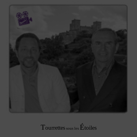
T
É
ourrettes
toil
es
sous les