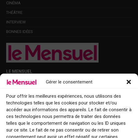
CINÉMA
THÉÂTRE
INTERVIEW
BONNES IDÉES
LE MENSUEL
Gérer le consentement
Points de diffusion Var et Alpes-Maritimes : oû trouver Le Mensuel ?
Le Mensuel en PDF : consultez le magazine en ligne
Pour offrir les meilleures expériences, nous utilisons des
technologies telles que les cookies pour stocker et/ou
Qui sommes-nous ?
accéder aux informations des appareils. Le fait de consentir à
BFM Top Sorties
ces technologies nous permettra de traiter des données
telles que le comportement de navigation ou les ID uniques
EVENT
sur ce site. Le fait de ne pas consentir ou de retirer son
consentement peut avoir un effet négatif sur certaines