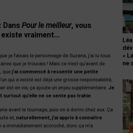
:
Dans
Pour le meilleur
, vous
 existe vraiment…
Léa
dév
« L
 que je faisais le personnage de Suzana, j’ai lu tous
ne 
aires que je trouvais ! Mais ce n’est qu’avant de
-, que
j’ai commencé à ressentir une petite
’un qui a existé est déjà une grosse responsabilité,
er est en vie, ça ajoute un enjeu supplémentaire.
Je
 et surtout qu’elle ne se sente pas trahie
.
ie avant le tournage, puis on a dormi chez eux. Ça
uite et,
naturellement, j’ai appris à connaître
On a immédiatement accroché, donc ça m’a