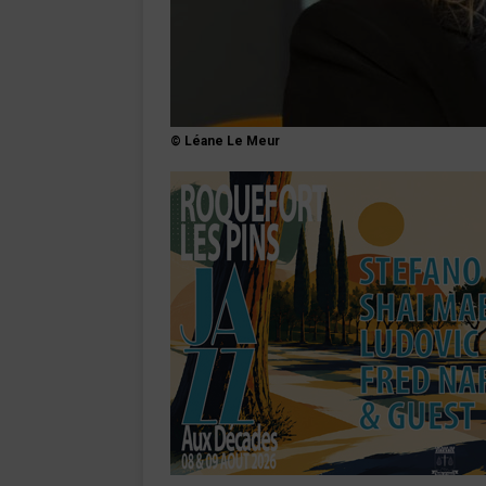
© Léane Le Meur