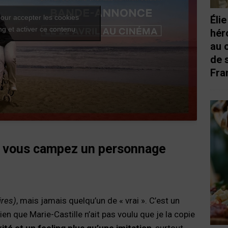
our accepter les cookies
Éli
g et activer ce contenu
hér
au 
de 
Fra
ue vous campez un personnage
ires)
, mais jamais quelqu’un de « vrai ». C’est un
ien que Marie-Castille n’ait pas voulu que je la copie
té et un feeling plus qu’une imitation
, surtout