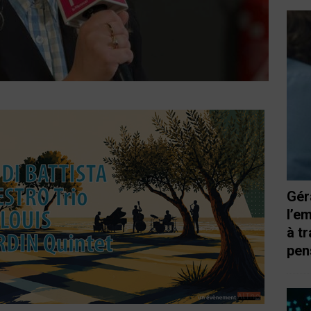
Gér
l’e
à t
pen