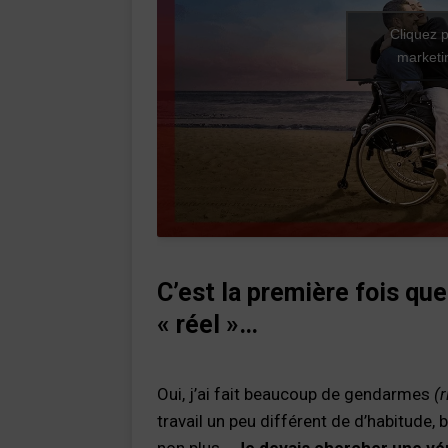
Cliquez p
marketin
C’est la première fois q
« réel »…
Oui, j’ai fait beaucoup de gendarmes
(r
travail un peu différent de d’habitude, b
non plus…
Je devais chercher une véri