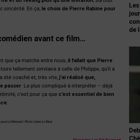
Les
c sincérité. En ça,
le choix de Pierre Rabine pour
jou
con
de l
 comédien avant ce film…
ant que ça matche entre nous,
il fallait que Pierre
istoire tellement similaire à celle de Philippe, qu’il a
a été coaché et, très vite,
j’ai réalisé que,
se passer
. Le plus compliqué à interpréter – déjà
ntimité, c’est pour ça que
c’est essentiel de bien
nce
.
ce pour Le Mensuel / Photo Léane Le Meur
Deb
Chè
Morgane Las Dit Peisson