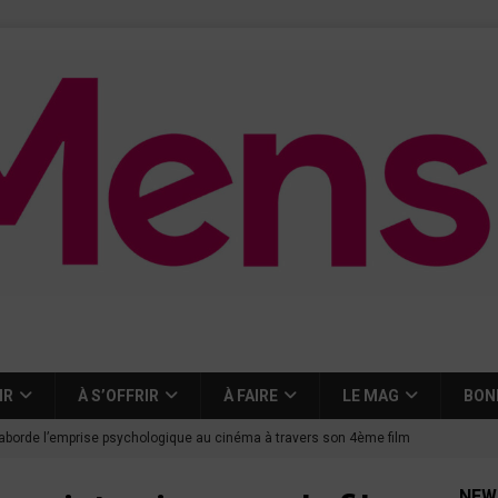
IR
À S’OFFRIR
À FAIRE
LE MAG
BON
aborde l’emprise psychologique au cinéma à travers son 4ème film
NEW