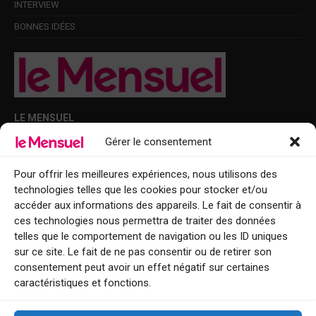
INTERVIEW
BONNES IDÉES
LE MENSUEL
Gérer le consentement
Points de diffusion Var et Alpes-Maritimes : oû trouver Le Mensuel ?
Le Mensuel en PDF : consultez le magazine en ligne
Pour offrir les meilleures expériences, nous utilisons des
technologies telles que les cookies pour stocker et/ou
Qui sommes-nous ?
accéder aux informations des appareils. Le fait de consentir à
BFM Top Sorties
ces technologies nous permettra de traiter des données
telles que le comportement de navigation ou les ID uniques
EVENT
sur ce site. Le fait de ne pas consentir ou de retirer son
consentement peut avoir un effet négatif sur certaines
Tourisme week-end : envie de vous évader le temps d’un week-end ou
caractéristiques et fonctions.
de découvrir une nouvelle destination ?