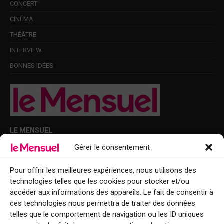
CONCERT
CINÉMA
THÉÂTRE
INTERVIEW
BONNES IDÉES
LE MENSUEL
Gérer le consentement
Points de diffusion Var et Alpes-Maritimes : oû trouver Le Mensuel ?
Le Mensuel en PDF : consultez le magazine en ligne
Pour offrir les meilleures expériences, nous utilisons des
technologies telles que les cookies pour stocker et/ou
Qui sommes-nous ?
accéder aux informations des appareils. Le fait de consentir à
BFM Top Sorties
ces technologies nous permettra de traiter des données
telles que le comportement de navigation ou les ID uniques
EVENT