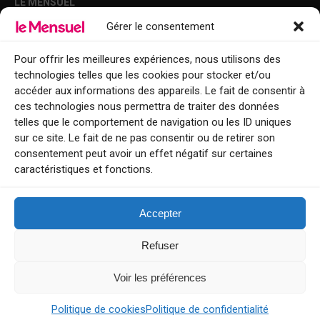
LE MENSUEL
Gérer le consentement
Points de diffusion Var et Alpes-Maritimes : oû trouver Le Mensuel ?
Le Mensuel en PDF : consultez le magazine en ligne
Pour offrir les meilleures expériences, nous utilisons des
technologies telles que les cookies pour stocker et/ou
Qui sommes-nous ?
accéder aux informations des appareils. Le fait de consentir à
BFM Top Sorties
ces technologies nous permettra de traiter des données
telles que le comportement de navigation ou les ID uniques
EVENT
sur ce site. Le fait de ne pas consentir ou de retirer son
consentement peut avoir un effet négatif sur certaines
Tourisme week-end : envie de vous évader le temps d’un week-end ou
caractéristiques et fonctions.
de découvrir une nouvelle destination ?
Explorez nos bonnes adresses
Accepter
Contact
Refuser
Voir les préférences
Le Mensuel
Politique de cookies
Politique de confidentialité