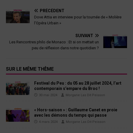
PRÉCÉDENT
Dove Attia en interview pour la tournée de « Molière
l’Opéra Urbain »
SUIVANT
Les Rencontres philo de Monaco : Et si on mettait un
peu de réflexion dans notre quotidien ?
SUR LE MÊME THÈME
Festival du Peu : du 05 au 28 juillet 2024, l’art
contemporain s’empare du Broc !
30 mai 2024
Morgane Las Dit Peisson
« Hors-saison » : Guillaume Canet en proie
avec les démons du temps qui passe
4 mars 2024
Morgane Las Dit Peisson