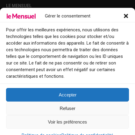
LE MENSUEL
Gérer le consentement
Points de diffusion Var et Alpes-Maritimes : oû trouver Le Mensuel ?
Le Mensuel en PDF : consultez le magazine en ligne
Pour offrir les meilleures expériences, nous utilisons des
technologies telles que les cookies pour stocker et/ou
Qui sommes-nous ?
accéder aux informations des appareils. Le fait de consentir à
BFM Top Sorties
ces technologies nous permettra de traiter des données
telles que le comportement de navigation ou les ID uniques
EVENT
sur ce site. Le fait de ne pas consentir ou de retirer son
consentement peut avoir un effet négatif sur certaines
Tourisme week-end : envie de vous évader le temps d’un week-end ou
caractéristiques et fonctions.
de découvrir une nouvelle destination ?
Explorez nos bonnes adresses
Accepter
Contact
Refuser
Voir les préférences
Le Mensuel