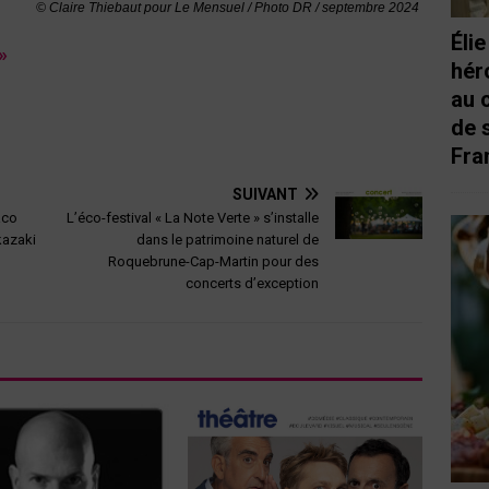
© Claire Thiebaut pour Le Mensuel / Photo DR / septembre 2024
Éli
»
hér
au 
de 
Fra
SUIVANT
aco
L’éco-festival « La Note Verte » s’installe
kazaki
dans le patrimoine naturel de
Roquebrune-Cap-Martin pour des
concerts d’exception