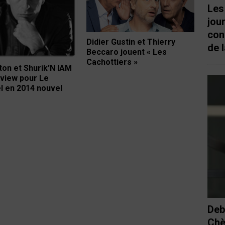
Les
jou
con
Didier Gustin et Thierry
de l
Beccaro jouent « Les
Cachottiers »
on et Shurik’N IAM
rview pour Le
 en 2014 nouvel
Deb
Chè