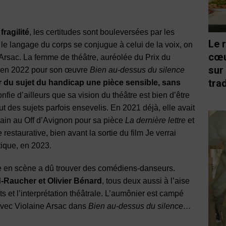
fragilité
, les certitudes sont bouleversées par les
Le 
e langage du corps se conjugue à celui de la voix, on
cœu
e Arsac. La femme de théâtre, auréolée du Prix du
sur
n en 2022 pour son œuvre
Bien au-dessus du silence
trad
 du sujet du handicap une pièce sensible, sans
nfie d’ailleurs que sa vision du théâtre est bien d’être
aut des sujets parfois ensevelis. En 2021 déjà, elle avait
rain au Off d’Avignon pour sa pièce
La dernière lettre
et
e restaurative, bien avant la sortie du film Je verrai
tique, en 2023.
se en scène a dû trouver des comédiens-danseurs.
-Raucher et Olivier Bénard
, tous deux aussi à l’aise
s et l’interprétation théâtrale. L’aumônier est campé
 avec Violaine Arsac dans
Bien au-dessus du silence…