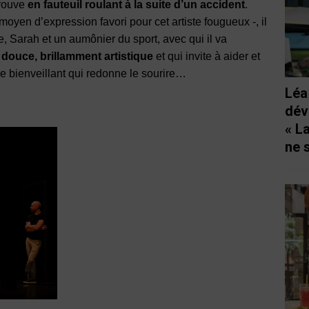
trouve
en fauteuil roulant à la suite d’un accident
.
 moyen d’expression favori pour cet artiste fougueux -, il
e, Sarah et un aumônier du sport, avec qui il va
douce, brillamment artistique
et qui invite à aider et
e bienveillant qui redonne le sourire…
Léa
dév
« L
ne 