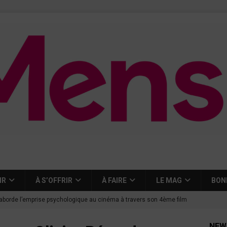
IR
À S’OFFRIR
À FAIRE
LE MAG
BON
aborde l’emprise psychologique au cinéma à travers son 4ème film
NEW