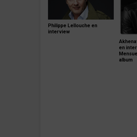
Philippe Lellouche en
interview
Akhenat
en inte
Mensuel
album