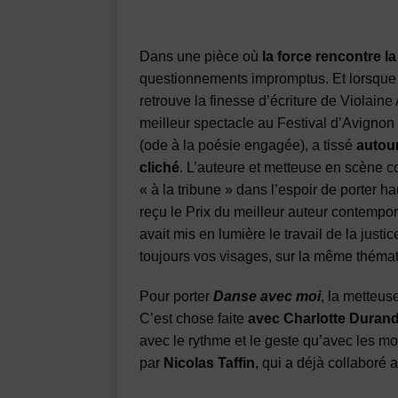
Dans une pièce où
la force rencontre la 
questionnements impromptus. Et lorsque l
retrouve la finesse d’écriture de Violain
meilleur spectacle au Festival d’Avigno
(ode à la poésie engagée), a tissé
autour
cliché
. L’auteure et metteuse en scène co
« à la tribune » dans l’espoir de porter h
reçu le Prix du meilleur auteur contempo
avait mis en lumière le travail de la justic
toujours vos visages, sur la même théma
Pour porter
Danse avec moi
, la metteu
C’est chose faite
avec Charlotte Durand
avec le rythme et le geste qu’avec les mot
par
Nicolas Taffin
, qui a déjà collaboré