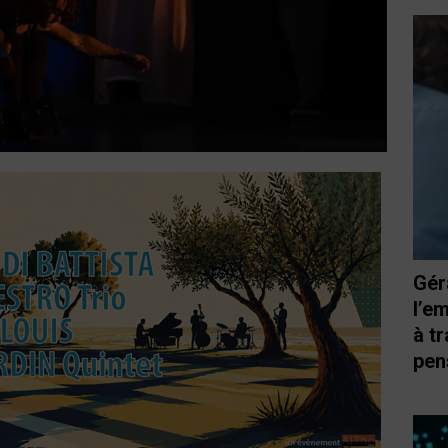
Gér
l’e
à t
pen