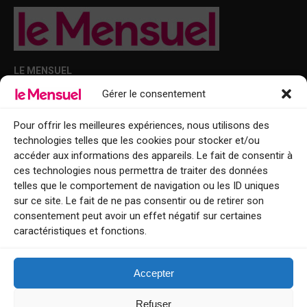
LE MENSUEL
Gérer le consentement
Points de diffusion Var et Alpes-Maritimes : oû trouver Le Mensuel ?
Le Mensuel en PDF : consultez le magazine en ligne
Pour offrir les meilleures expériences, nous utilisons des
technologies telles que les cookies pour stocker et/ou
Qui sommes-nous ?
accéder aux informations des appareils. Le fait de consentir à
BFM Top Sorties
ces technologies nous permettra de traiter des données
telles que le comportement de navigation ou les ID uniques
EVENT
sur ce site. Le fait de ne pas consentir ou de retirer son
consentement peut avoir un effet négatif sur certaines
Tourisme week-end : envie de vous évader le temps d’un week-end ou
caractéristiques et fonctions.
de découvrir une nouvelle destination ?
Explorez nos bonnes adresses
Accepter
Contact
Refuser