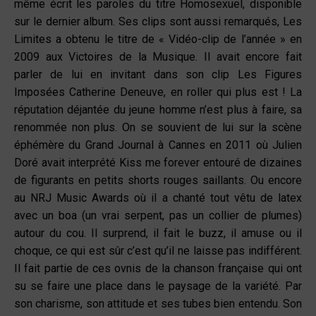
même écrit les paroles du titre Homosexuel, disponible
sur le dernier album. Ses clips sont aussi remarqués, Les
Limites a obtenu le titre de « Vidéo-clip de l’année » en
2009 aux Victoires de la Musique. Il avait encore fait
parler de lui en invitant dans son clip Les Figures
Imposées Catherine Deneuve, en roller qui plus est ! La
réputation déjantée du jeune homme n’est plus à faire, sa
renommée non plus. On se souvient de lui sur la scène
éphémère du Grand Journal à Cannes en 2011 où Julien
Doré avait interprété Kiss me forever entouré de dizaines
de figurants en petits shorts rouges saillants. Ou encore
au NRJ Music Awards où il a chanté tout vêtu de latex
avec un boa (un vrai serpent, pas un collier de plumes)
autour du cou. Il surprend, il fait le buzz, il amuse ou il
choque, ce qui est sûr c’est qu’il ne laisse pas indifférent.
Il fait partie de ces ovnis de la chanson française qui ont
su se faire une place dans le paysage de la variété. Par
son charisme, son attitude et ses tubes bien entendu. Son