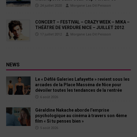
24 juillet 2020
Morgane Las Dit Peisson
CONCERT – FESTIVAL – CRAZY WEEK – MIKA –
THÉÂTRE DE VERDURE NICE – JUILLET 2012
17 juillet 2012
Morgane Las Dit Peisson
NEWS
Le « Défilé Galeries Lafayette » revient sous les
arcades de la Place Masséna de Nice pour
dévoiler toutes les tendances de la rentrée
6 août 2026
Géraldine Nakache aborde l’emprise
psychologique au cinéma à travers son 4ème
film « Si tu penses bien »
5 août 2026