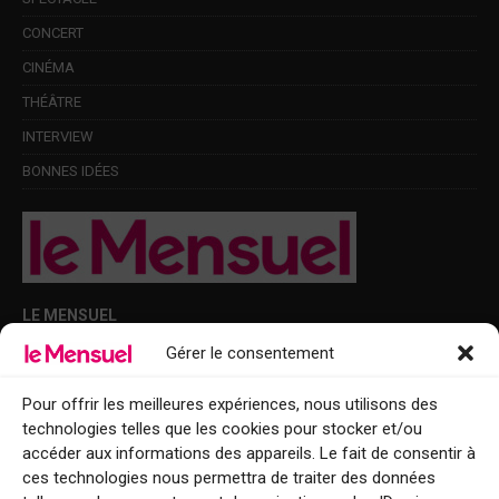
CONCERT
CINÉMA
THÉÂTRE
INTERVIEW
BONNES IDÉES
LE MENSUEL
Gérer le consentement
Points de diffusion Var et Alpes-Maritimes : oû trouver Le Mensuel ?
Le Mensuel en PDF : consultez le magazine en ligne
Pour offrir les meilleures expériences, nous utilisons des
technologies telles que les cookies pour stocker et/ou
Qui sommes-nous ?
accéder aux informations des appareils. Le fait de consentir à
BFM Top Sorties
ces technologies nous permettra de traiter des données