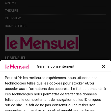
CINÉMA
THÉÂTRE
INTERVIEW
BONNES IDÉES
LE MENSUEL
Gérer le consentement
Points de diffusion Var et Alpes-Maritimes : oû trouver Le Mensuel ?
Le Mensuel en PDF : consultez le magazine en ligne
Pour offrir les meilleures expériences, nous utilisons des
technologies telles que les cookies pour stocker et/ou
Qui sommes-nous ?
accéder aux informations des appareils. Le fait de consentir à
BFM Top Sorties
ces technologies nous permettra de traiter des données
telles que le comportement de navigation ou les ID uniques
EVENT
sur ce site. Le fait de ne pas consentir ou de retirer son
consentement peut avoir un effet négatif sur certaines