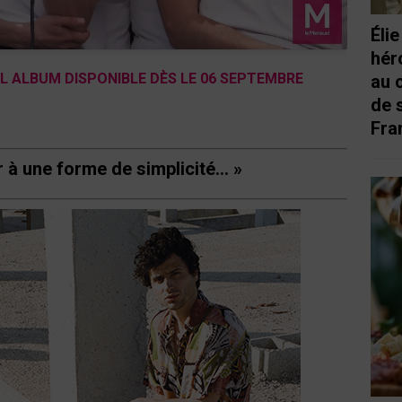
Éli
hér
EL ALBUM DISPONIBLE DÈS LE 06 SEPTEMBRE
au 
de 
Fra
r à une forme de simplicité… »