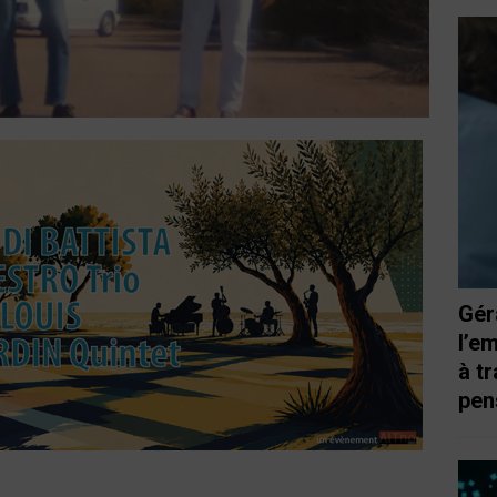
Gér
l’e
à t
pen