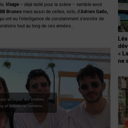
le
,
Visage
– déjà taillé pour la scène – semble avoir
BB Brunes
mais aussi de celles, solo, d’
Adrien Gallo,
ui ont eu l’intelligence de constamment s’enrichir de
borations tout au long de ces années…
Léa
dév
« L
ne 
our accepter les cookies
g et activer ce contenu