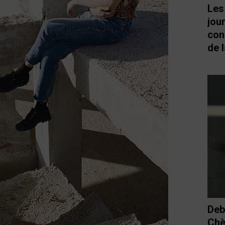
Les
jou
con
de l
Deb
Chè