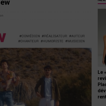
iew
tutu va ouvrir ses portes à Mandelieu
SPECTACLE
nie Thierry dévoilent au cinéma ce que devient « La vie d’une
son
e qu’aux autres
CINÉMA
ci de Nice au cœur de l’hôtel Holiday Inn mise sur le charme, la
rs italiennes
BONNES TABLES
s Lafayette » revient sous les arcades de la Place Masséna de Nice
 de la rentrée
EVENTS
Le 
rev
Pla
dév
ren