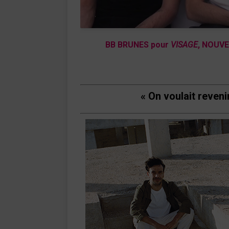
BB BRUNES pour
VISAGE
, NOUV
« On voulait reveni