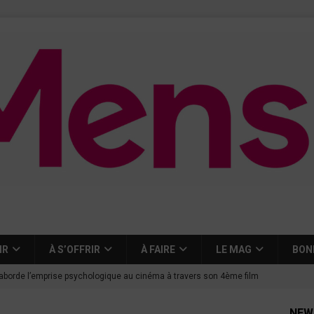
IR
À S’OFFRIR
À FAIRE
LE MAG
BON
aborde l’emprise psychologique au cinéma à travers son 4ème film
NEW