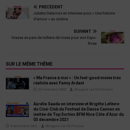
PRÉCÉDENT
Juliette Delacroix en interview pour « Une histoire
d’amour » au cinéma
SUIVANT
Grasse se pare de milliers de roses pour son Expo-
Rose
SUR LE MÊME THÈME
« Ma France à moi » : Un feel-good movie très
réaliste avec Fanny Ardant
23 novembre 2023
Morgane Las Dit Peisson
Aurélie Saada en interview et Brigitte Lefèvre
du Ciné-Club du Festival de Danse Cannes en
invitée de Top Sorties BFM Nice Côte d’Azur du
03 décembre 2021
6 décembre 2021
Morgane Las Dit Peisson