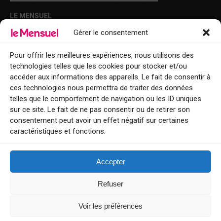
LE MENSUEL
Gérer le consentement
Points de diffusion Var et Alpes-Maritimes : oû trouver Le Mensuel ?
Le Mensuel en PDF : consultez le magazine en ligne
Pour offrir les meilleures expériences, nous utilisons des
technologies telles que les cookies pour stocker et/ou
Qui sommes-nous ?
accéder aux informations des appareils. Le fait de consentir à
BFM Top Sorties
ces technologies nous permettra de traiter des données
telles que le comportement de navigation ou les ID uniques
EVENT
sur ce site. Le fait de ne pas consentir ou de retirer son
consentement peut avoir un effet négatif sur certaines
Tourisme week-end : envie de vous évader le temps d’un week-end ou
caractéristiques et fonctions.
de découvrir une nouvelle destination ?
Explorez nos bonnes adresses
Accepter
Contact
Refuser
Voir les préférences
Le Mensuel