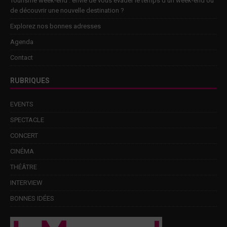
Tourisme week-end : envie de vous évader le temps d’un week-end ou
de découvrir une nouvelle destination ?
Explorez nos bonnes adresses
Agenda
Contact
RUBRIQUES
EVENTS
SPECTACLE
CONCERT
CINÉMA
THÉÂTRE
INTERVIEW
BONNES IDÉES