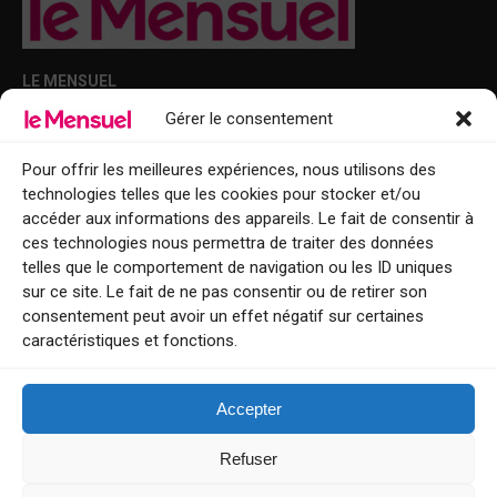
LE MENSUEL
Gérer le consentement
Points de diffusion Var et Alpes-Maritimes : oû trouver Le Mensuel ?
Le Mensuel en PDF : consultez le magazine en ligne
Pour offrir les meilleures expériences, nous utilisons des
technologies telles que les cookies pour stocker et/ou
Qui sommes-nous ?
accéder aux informations des appareils. Le fait de consentir à
BFM Top Sorties
ces technologies nous permettra de traiter des données
telles que le comportement de navigation ou les ID uniques
EVENT
sur ce site. Le fait de ne pas consentir ou de retirer son
consentement peut avoir un effet négatif sur certaines
Tourisme week-end : envie de vous évader le temps d’un week-end ou
caractéristiques et fonctions.
de découvrir une nouvelle destination ?
Explorez nos bonnes adresses
Accepter
Contact
Refuser