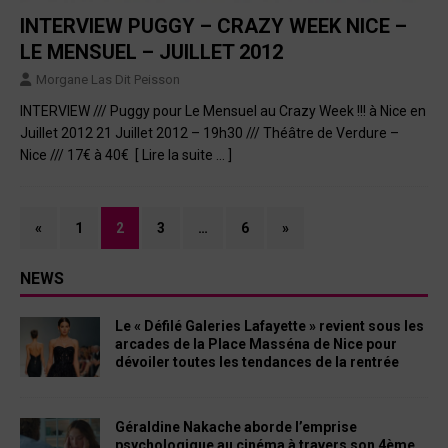
INTERVIEW PUGGY – CRAZY WEEK NICE –
LE MENSUEL – JUILLET 2012
Morgane Las Dit Peisson
INTERVIEW /// Puggy pour Le Mensuel au Crazy Week !!! à Nice en
Juillet 2012 21 Juillet 2012 – 19h30 /// Théâtre de Verdure –
Nice /// 17€ à 40€
[ Lire la suite … ]
«
1
2
3
…
6
»
NEWS
Le « Défilé Galeries Lafayette » revient sous les
arcades de la Place Masséna de Nice pour
dévoiler toutes les tendances de la rentrée
Géraldine Nakache aborde l’emprise
psychologique au cinéma à travers son 4ème