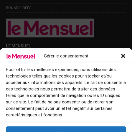
BONNES IDÉES
LE MENSUEL
Gérer le consentement
Points de diffusion Var et Alpes-Maritimes : oû trouver Le Mensuel ?
Le Mensuel en PDF : consultez le magazine en ligne
Pour offrir les meilleures expériences, nous utilisons des
technologies telles que les cookies pour stocker et/ou
Qui sommes-nous ?
accéder aux informations des appareils. Le fait de consentir à
BFM Top Sorties
ces technologies nous permettra de traiter des données
telles que le comportement de navigation ou les ID uniques
EVENT
sur ce site. Le fait de ne pas consentir ou de retirer son
consentement peut avoir un effet négatif sur certaines
Tourisme week-end : envie de vous évader le temps d’un week-end ou
caractéristiques et fonctions.
de découvrir une nouvelle destination ?
Explorez nos bonnes adresses