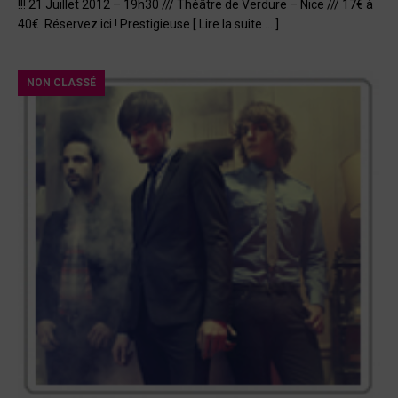
!!! 21 Juillet 2012 – 19h30 /// Théâtre de Verdure – Nice /// 17€ à
40€ Réservez ici ! Prestigieuse
[ Lire la suite … ]
NON CLASSÉ