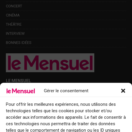
CONCERT
CINÉMA
THÉÂTRE
INTERVIEW
BONNES IDÉES
LE MENSUEL
Gérer le consentement
Points de diffusion Var et Alpes-Maritimes : oû trouver Le Mensuel ?
Le Mensuel en PDF : consultez le magazine en ligne
Pour offrir les meilleures expériences, nous utilisons des
technologies telles que les cookies pour stocker et/ou
Qui sommes-nous ?
accéder aux informations des appareils. Le fait de consentir à
BFM Top Sorties
ces technologies nous permettra de traiter des données
telles que le comportement de navigation ou les ID uniques