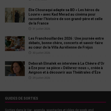
Élie Chouraqui adapte sa BD « Les héros du
Louvre » avec Kad Merad au cinéma pour
raconter l’histoire de son grand-père et celle
de la France
31 juillet 2026
Les Franchouillardes 2026 : Une journée entre
débats, bonne chère, concerts et savoir-faire
au cœur de la Villa Aurélienne de Fréjus
30 juillet 2026
Deborah Elmalek en interview à La Chèvre d’Or
à Èze pour sa pièce « Délivrez-nous », créée à
Avignon et à découvrir aux Théâtrales d’Èze
29 juillet 2026
GUIDES DE SORTIES
Sorties dans le Var : agenda, spectacles et idées de week-end