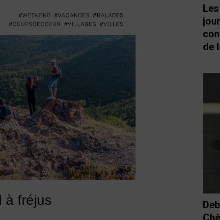
Les
jou
con
de l
 à fréjus
Deb
Chè