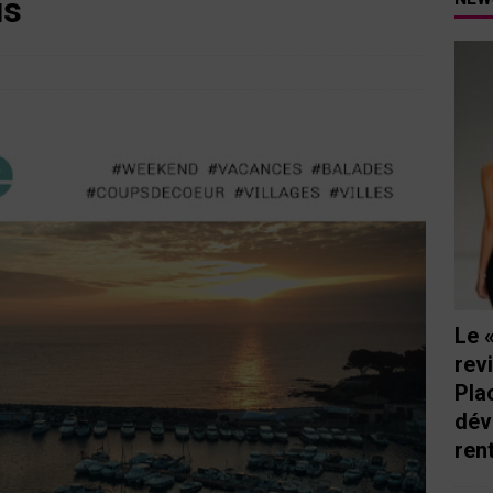
us
tutu va ouvrir ses portes à Mandelieu
SPECTACLE
nie Thierry dévoilent au cinéma ce que devient « La vie d’une
e qu’aux autres
CINÉMA
ci de Nice au cœur de l’hôtel Holiday Inn mise sur le charme, la
rs italiennes
BONNES TABLES
s Lafayette » revient sous les arcades de la Place Masséna de Nice
 de la rentrée
EVENTS
Le 
rev
Pla
dév
ren