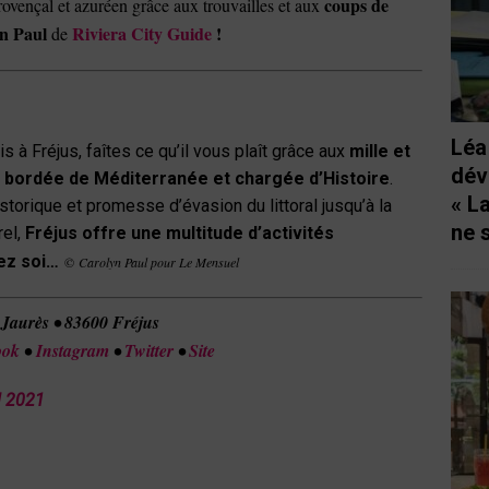
coups de
rovençal et azuréen grâce aux trouvailles et aux
n Paul
Riviera City Guide
!
de
Léa
s à Fréjus, faîtes ce qu’il vous plaît grâce aux
mille et
dév
e bordée de Méditerranée et chargée d’Histoire
.
« L
istorique et promesse d’évasion du littoral jusqu’à la
ne 
el,
Fréjus offre une multitude d’activités
ez soi…
©
Carolyn Paul pour Le Mensuel
 Jaurès • 83600 Fréjus
ook
•
Instagram
•
Twitter
•
Site
l
202
1