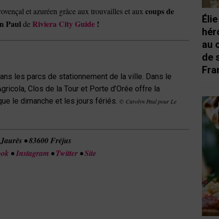
coups de
rovençal et azuréen grâce aux trouvailles et aux
Éli
n Paul
Riviera City Guide
!
de
hér
au 
de 
Fra
ans les parcs de stationnement de la ville. Dans le
gricola, Clos de la Tour et Porte d’Orée offre la
que le dimanche et les jours fériés.
©
Carolyn Paul pour Le
 Jaurès • 83600 Fréjus
ook
•
Instagram
•
Twitter
•
Site