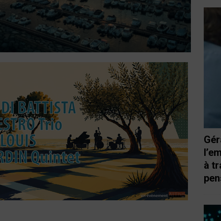
Gér
l’e
à t
pen