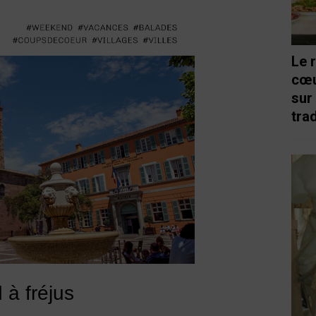
Le 
cœu
sur
trad
 à fréjus