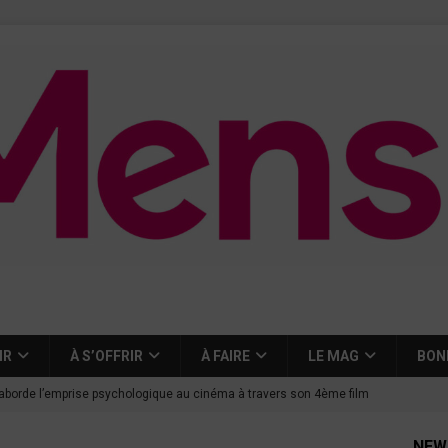
IR
À S’OFFRIR
À FAIRE
LE MAG
BON
aborde l’emprise psychologique au cinéma à travers son 4ème film
NEW