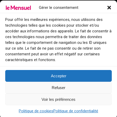
Gérer le consentement
Points de diffusion Var et Alpes-Maritimes : oû trouver Le Mensuel ?
Le Mensuel en PDF : consultez le magazine en ligne
Pour offrir les meilleures expériences, nous utilisons des
technologies telles que les cookies pour stocker et/ou
Qui sommes-nous ?
accéder aux informations des appareils. Le fait de consentir à
BFM Top Sorties
ces technologies nous permettra de traiter des données
telles que le comportement de navigation ou les ID uniques
EVENT
sur ce site. Le fait de ne pas consentir ou de retirer son
consentement peut avoir un effet négatif sur certaines
Tourisme week-end : envie de vous évader le temps d’un week-end ou
caractéristiques et fonctions.
de découvrir une nouvelle destination ?
Explorez nos bonnes adresses
Accepter
Contact
Refuser
Voir les préférences
Le Mensuel
Politique de cookies
Politique de confidentialité
G-1F540GD4YP