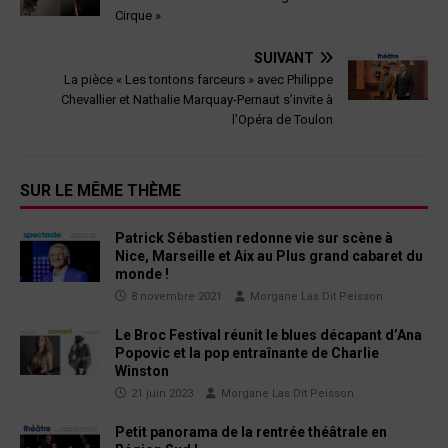
Cirque »
SUIVANT
La pièce « Les tontons farceurs » avec Philippe
Chevallier et Nathalie Marquay-Pernaut s’invite à
l’Opéra de Toulon
SUR LE MÊME THÈME
Patrick Sébastien redonne vie sur scène à
Nice, Marseille et Aix au Plus grand cabaret du
monde !
8 novembre 2021
Morgane Las Dit Peisson
Le Broc Festival réunit le blues décapant d’Ana
Popovic et la pop entraînante de Charlie
Winston
21 juin 2023
Morgane Las Dit Peisson
Petit panorama de la rentrée théâtrale en