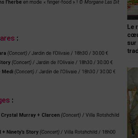
ans l’herbe
en mode « finger-food » !
© Morgane Las Dit
Le 
cœu
tares
:
sur
trad
ara
(Concert) /
Jardin de l’Olivaie / 18h30 / 30.00 €
Story
(Concert)
/ Jardin de l’Olivaie / 18h30 / 30.00 €
+ Medi
(Concert)
/ Jardin de l’Olivaie / 18h30 / 30.00 €
ges
:
+ Crystal Murray + Clarcen
(Concert)
/ Villa Rotshchild
 + Ninety’s Story
(Concert)
/ Villa Rotshchild / 18h00