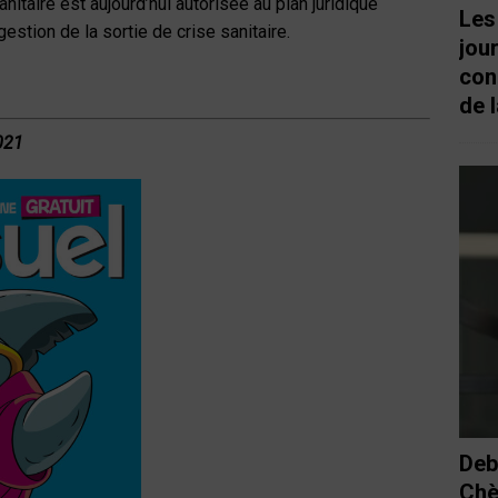
sanitaire est aujourd’hui autorisée au plan juridique
Les
estion de la sortie de crise sanitaire.
jou
con
de l
02
1
Deb
Chè