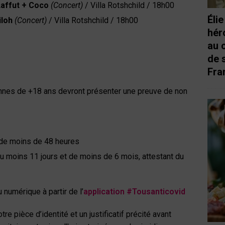
Laffut + Coco
(Concert)
/ Villa Rotshchild / 18h00
Éli
iloh
(Concert)
/ Villa Rotshchild / 18h00
hér
au 
de 
Fra
nnes de +18 ans devront présenter une preuve de non
 de moins de 48 heures
’au moins 11 jours et de moins de 6 mois, attestant du
 numérique à partir de l’
application #Tousanticovid
e pièce d’identité et un justificatif précité avant