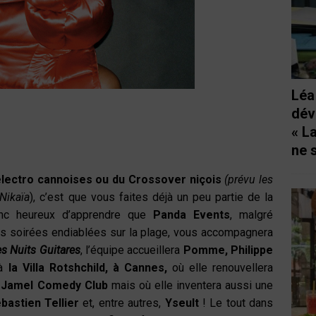
Léa
dév
« L
ne 
lectro cannoises ou du Crossover niçois
(prévu les
Nikaïa
), c’est que vous faites déjà un peu partie de la
nc heureux d’apprendre que
Panda Events
, malgré
ées soirées endiablées sur la plage, vous accompagnera
es Nuits Guitares
, l’équipe accueillera
Pomme, Philippe
 à
la Villa Rotshchild, à Cannes,
où elle renouvellera
u
Jamel Comedy Club
mais où elle inventera aussi une
bastien Tellier
et, entre autres,
Yseult
! Le tout dans