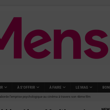
IR
À S’OFFRIR
À FAIRE
LE MAG
BON
aborde l’emprise psychologique au cinéma à travers son 4ème film
NEW