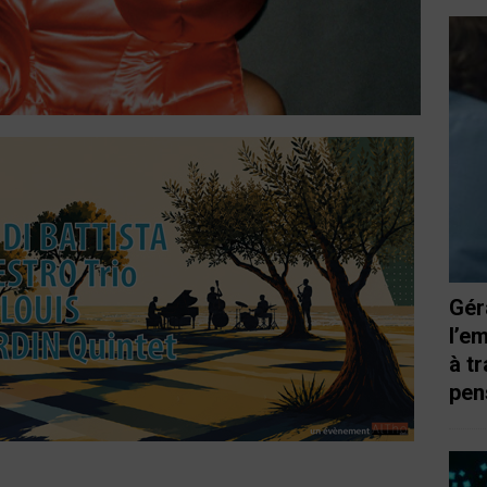
Gér
l’e
à t
pen