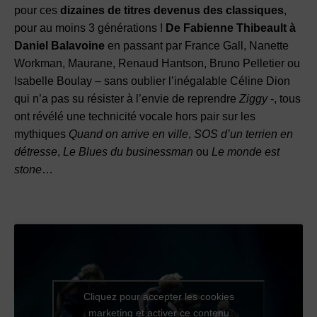
pour ces
dizaines de titres devenus des classiques
,
pour au moins 3 générations !
De Fabienne Thibeault à
Daniel Balavoine
en passant par France Gall, Nanette
Workman, Maurane, Renaud Hantson, Bruno Pelletier ou
Isabelle Boulay – sans oublier l’inégalable Céline Dion
qui n’a pas su résister à l’envie de reprendre
Ziggy
-, tous
ont révélé une technicité vocale hors pair sur les
mythiques
Quand on arrive en ville
,
SOS d’un terrien en
détresse
,
Le Blues du businessman
ou
Le monde est
stone
…
Cliquez pour accepter les cookies
marketing et activer ce contenu