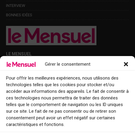
INTERVIEW
BONNES IDÉES
LE MENSUEL
Gérer le consentement
Points de diffusion Var et Alpes-Maritimes : oû trouver Le Mensuel ?
Le Mensuel en PDF : consultez le magazine en ligne
Pour offrir les meilleures expériences, nous utilisons des
technologies telles que les cookies pour stocker et/ou
Qui sommes-nous ?
accéder aux informations des appareils. Le fait de consentir à
BFM Top Sorties
ces technologies nous permettra de traiter des données
telles que le comportement de navigation ou les ID uniques
EVENT
sur ce site. Le fait de ne pas consentir ou de retirer son
consentement peut avoir un effet négatif sur certaines
Tourisme week-end : envie de vous évader le temps d’un week-end ou
caractéristiques et fonctions.
de découvrir une nouvelle destination ?