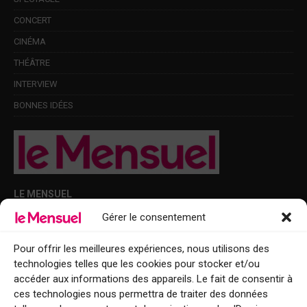
CONCERT
CINÉMA
THÉÂTRE
INTERVIEW
BONNES IDÉES
LE MENSUEL
Gérer le consentement
Points de diffusion Var et Alpes-Maritimes : oû trouver Le Mensuel ?
Le Mensuel en PDF : consultez le magazine en ligne
Pour offrir les meilleures expériences, nous utilisons des
technologies telles que les cookies pour stocker et/ou
Qui sommes-nous ?
accéder aux informations des appareils. Le fait de consentir à
BFM Top Sorties
ces technologies nous permettra de traiter des données