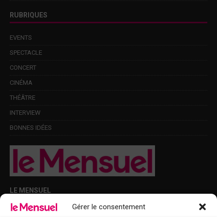
RUBRIQUES
EVENTS
SPECTACLE
CONCERT
CINÉMA
THÉÂTRE
INTERVIEW
BONNES IDÉES
LE MENSUEL
Gérer le consentement
Points de diffusion Var et Alpes-Maritimes : oû trouver Le Mensuel ?