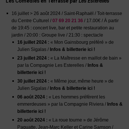
Les Comédies en Terrasse par
Les Esterelles
16 juillet > 26 août 2024 / Saint-Raphaël /
Toit-terrasse
du Centre Culturel /
07 69 20 21 36
/ 17.00€ /
À partir
de 19:45 : concert live, bar et petite restauration au
jardin / 20:00 : Groupe live / 21:30 : spectacle
16 juillet 2024 :
« Mon Gainsbourg préféré » de
Julien Sigalas
/
Infos & billetterie ici !
23 juillet 2024 :
« La Maîtresse en maillot de bain »
par la Compagnie Les Esterelles
/
Infos &
billetterie ici !
30 juillet 2024 :
« Même jour, même heure »
de
Julien Sigalas
/
Infos & billetterie ici !
06 août 2024 :
« Les hommes préfèrent les
emmerdeuses » par la Compagnie Riviera
/
Infos &
billetterie ici !
20 août 2024 :
« La roue tourne » de Jérôme
Paquatte, Jean-Marc Keller et Carine Samson
/