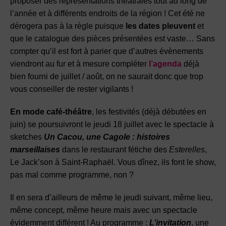
proposer des représentations théâtrales tout au long de
l’année et à différents endroits de la région ! Cet été ne
dérogera pas à la règle puisque
les dates pleuvent
et
que le catalogue des pièces présentées est vaste… Sans
compter qu’il est fort à parier que d’autres évènements
viendront au fur et à mesure compléter
l’agenda
déjà
bien fourni de juillet / août, on ne saurait donc que trop
vous conseiller de rester vigilants !
En mode café-théâtre
, les festivités (déjà débutées en
juin) se poursuivront le jeudi 18 juillet avec le spectacle à
sketches
Un Cacou, une Cagole : histoires
marseillaises
dans le restaurant fétiche des
Esterelles
,
Le Jack’son à Saint-Raphaël. Vous dînez, ils font le show,
pas mal comme programme, non ?
Il en sera d’ailleurs de même le jeudi suivant, même lieu,
même concept, même heure mais avec un spectacle
évidemment différent ! Au programme :
L’invitation
, une