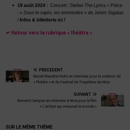
19 août 2024 :
Concert : Stefan The Lyrics + Pièce
: «
Sous le sapin, les emmerdes
» de Julien Sigalas
/
Infos & billetterie ici !
↵ Retour vers la rubrique « théâtre »
PRÉCÉDENT
Muriel Mayette-Holtz en interview pour la création de
« Phèdre » et du Festival de Tragédies de Nice
SUIVANT
Bernard Campan en interview à Nice pour le film
« L’enfant qui mesurait le monde »
SUR LE MÊME THÈME