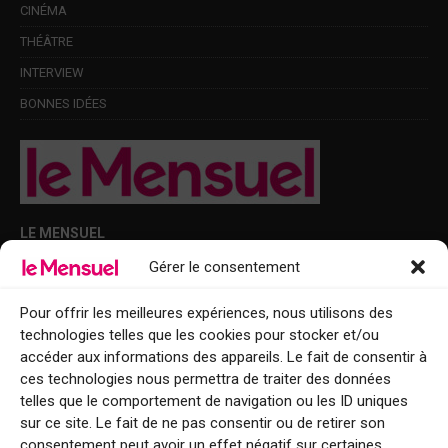
CINÉMA
THÉÂTRE
INTERVIEW
BONNES IDÉES
LE MENSUEL
Gérer le consentement
Points de diffusion Var et Alpes-Maritimes : oû trouver Le Mensuel ?
Le Mensuel en PDF : consultez le magazine en ligne
Pour offrir les meilleures expériences, nous utilisons des
technologies telles que les cookies pour stocker et/ou
Qui sommes-nous ?
accéder aux informations des appareils. Le fait de consentir à
BFM Top Sorties
ces technologies nous permettra de traiter des données
telles que le comportement de navigation ou les ID uniques
EVENT
sur ce site. Le fait de ne pas consentir ou de retirer son
consentement peut avoir un effet négatif sur certaines