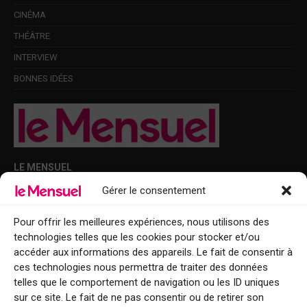
CINÉMA
THÉÂTRE
INTERVIEW
BONNES IDÉES
LE MENSUEL
Gérer le consentement
Points de diffusion Var et Alpes-Maritimes : oû trouver Le Mensuel ?
Le Mensuel en PDF : consultez le magazine en ligne
Pour offrir les meilleures expériences, nous utilisons des
technologies telles que les cookies pour stocker et/ou
Qui sommes-nous ?
accéder aux informations des appareils. Le fait de consentir à
BFM Top Sorties
ces technologies nous permettra de traiter des données
telles que le comportement de navigation ou les ID uniques
EVENT
sur ce site. Le fait de ne pas consentir ou de retirer son