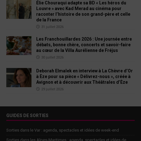
Élie Chouraqui adapte sa BD « Les héros du
Louvre » avec Kad Merad au cinéma pour
raconter l’histoire de son grand-père et celle
de la France
31 juillet 2026
Les Franchouillardes 2026 : Une journée entre
débats, bonne chère, concerts et savoir-faire
au cœur de la Villa Aurélienne de Fréjus
30 juillet 2026
Deborah Elmalek en interview à La Chèvre d’Or
à Èze pour sa pièce « Délivrez-nous », créée à
Avignon et à découvrir aux Théâtrales d’Èze
29 juillet 2026
GUIDES DE SORTIES
Sorties dans le Var : agenda, spectacles et idées de week-end
Sorties dans les Alpes-Maritimes : agenda, spectacles et idées de