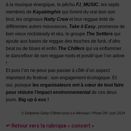
à la musique énergique, le pêchu
F.I_MUSIC
, les septs
membres de
Kayabinghi
s
qui livrent du vrai bon son
brut, les originaux
Natty Crew
et leur reggae tinté de
différentes autres mouvances,
Take it Easy
, promesse de
bon vieux rocksteady et ska, le groupe
T
he Settlers
qui
ajoute aux bases de reggae des touches de funk, d’afro
beat ou de blues et enfin
The Chillers
qui va enflammer
le dancefloor de son reggae roots et positif que l’on adore
!
Et puis l’on ne peux pas passer à côté d’un aspect
important du festival : son engagement écologique. Et
oui, puisque
les organisateurs ont à cœur de tout faire
pour réduire l’impact environnemental
de ces deux
jours.
Big up à eux !
© Delphine Goby O’Brien pour Le Mensuel / Photo DR / juin
2024
↵ Retour vers la rubrique « concert »