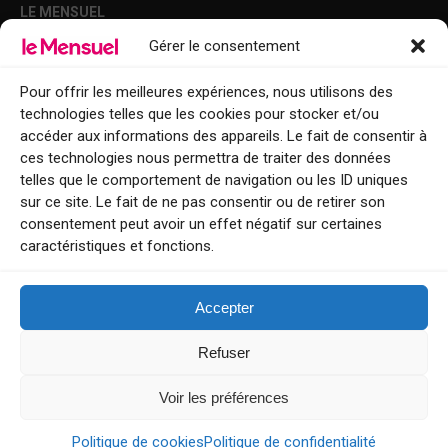
LE MENSUEL
Gérer le consentement
Points de diffusion Var et Alpes-Maritimes : oû trouver Le Mensuel ?
Le Mensuel en PDF : consultez le magazine en ligne
Pour offrir les meilleures expériences, nous utilisons des
technologies telles que les cookies pour stocker et/ou
Qui sommes-nous ?
accéder aux informations des appareils. Le fait de consentir à
BFM Top Sorties
ces technologies nous permettra de traiter des données
telles que le comportement de navigation ou les ID uniques
EVENT
sur ce site. Le fait de ne pas consentir ou de retirer son
consentement peut avoir un effet négatif sur certaines
Tourisme week-end : envie de vous évader le temps d’un week-end ou
caractéristiques et fonctions.
de découvrir une nouvelle destination ?
Explorez nos bonnes adresses
Accepter
Contact
Refuser
Voir les préférences
Le Mensuel
Politique de cookies
Politique de confidentialité