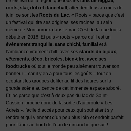
Le festival de la région que tous les
fans de reggae,
roots, ska, dub et dancehall
, attendent tous au mois de
juin, ce sont les
Roots du Lac
. « Roots » parce que c’est
un festival qui tire ses origines, ses racines, au sein
même de Montauroux dans le Var. C’est de là que tout a
débuté en 2018. Et puis « roots » parce qu’il est un
événement tranquille, sans chichi, familial
et à
l’ambiance vraiment chill, avec ses
stands de bijoux,
vêtements, déco, bricoles, bien-être, avec ses
foodtrucks
où tout le monde peu aisément trouver son
bonheur – car il y en a pour tous les goûts – tout en
écoutant les groupes défiler au fil des heures sur la
grande scène au centre de cet immense espace arboré.
Et lac parce que c’est à deux pas du lac de Saint-
Cassien, proche donc de la sortie d’autoroute « Les
Adrets », facile d’accès pour ceux qui souhaitent s’y
rendre et qui viennent d’un peu plus loin et endroit parfait
pour flâner au bord de l’eau le dimanche qui suit !