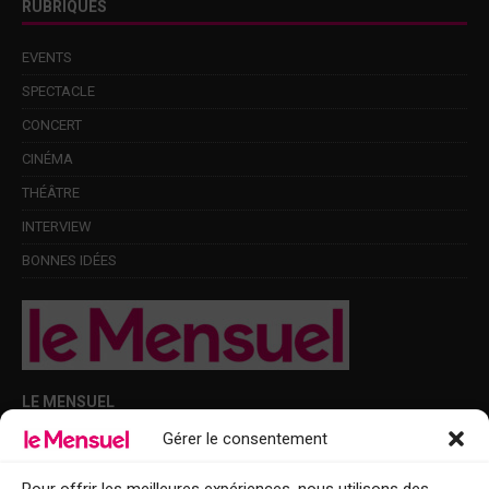
RUBRIQUES
EVENTS
SPECTACLE
CONCERT
CINÉMA
THÉÂTRE
INTERVIEW
BONNES IDÉES
LE MENSUEL
Gérer le consentement
Points de diffusion Var et Alpes-Maritimes : oû trouver Le Mensuel ?
Le Mensuel en PDF : consultez le magazine en ligne