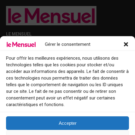
LE MENSUEL
Gérer le consentement
Points de diffusion Var et Alpes-Maritimes : oû trouver Le Mensuel ?
Le Mensuel en PDF : consultez le magazine en ligne
Pour offrir les meilleures expériences, nous utilisons des
technologies telles que les cookies pour stocker et/ou
Qui sommes-nous ?
accéder aux informations des appareils. Le fait de consentir à
BFM Top Sorties
ces technologies nous permettra de traiter des données
telles que le comportement de navigation ou les ID uniques
EVENT
sur ce site. Le fait de ne pas consentir ou de retirer son
consentement peut avoir un effet négatif sur certaines
Tourisme week-end : envie de vous évader le temps d’un week-end ou
caractéristiques et fonctions.
de découvrir une nouvelle destination ?
Explorez nos bonnes adresses
Accepter
Contact