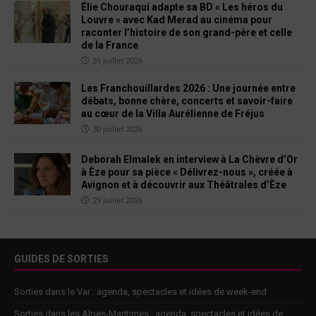
Élie Chouraqui adapte sa BD « Les héros du
Louvre » avec Kad Merad au cinéma pour
raconter l’histoire de son grand-père et celle
de la France
31 juillet 2026
Les Franchouillardes 2026 : Une journée entre
débats, bonne chère, concerts et savoir-faire
au cœur de la Villa Aurélienne de Fréjus
30 juillet 2026
Deborah Elmalek en interview à La Chèvre d’Or
à Èze pour sa pièce « Délivrez-nous », créée à
Avignon et à découvrir aux Théâtrales d’Èze
29 juillet 2026
GUIDES DE SORTIES
Sorties dans le Var : agenda, spectacles et idées de week-end
Sorties dans les Alpes-Maritimes : agenda, spectacles et idées de