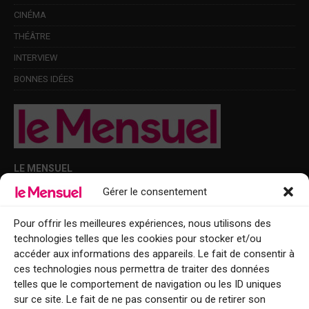
CINÉMA
THÉÂTRE
INTERVIEW
BONNES IDÉES
LE MENSUEL
Gérer le consentement
Points de diffusion Var et Alpes-Maritimes : oû trouver Le Mensuel ?
Le Mensuel en PDF : consultez le magazine en ligne
Pour offrir les meilleures expériences, nous utilisons des
technologies telles que les cookies pour stocker et/ou
Qui sommes-nous ?
accéder aux informations des appareils. Le fait de consentir à
BFM Top Sorties
ces technologies nous permettra de traiter des données
telles que le comportement de navigation ou les ID uniques
EVENT
sur ce site. Le fait de ne pas consentir ou de retirer son