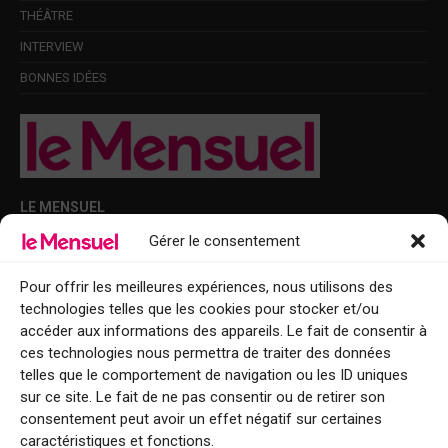
THÉÂTRE
INTERVIEW
BONNES IDÉES
LE MENSUEL
Gérer le consentement
Points de diffusion Var et Alpes-Maritimes : oû trouver Le Mensuel ?
Le Mensuel en PDF : consultez le magazine en ligne
Pour offrir les meilleures expériences, nous utilisons des
technologies telles que les cookies pour stocker et/ou
Qui sommes-nous ?
accéder aux informations des appareils. Le fait de consentir à
BFM Top Sorties
ces technologies nous permettra de traiter des données
telles que le comportement de navigation ou les ID uniques
EVENT
sur ce site. Le fait de ne pas consentir ou de retirer son
consentement peut avoir un effet négatif sur certaines
Tourisme week-end : envie de vous évader le temps d’un week-end ou
caractéristiques et fonctions.