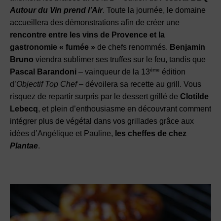
Autour du Vin prend l’Air
. Toute la journée, le domaine
accueillera des démonstrations afin de créer une
rencontre entre les vins de Provence et la
gastronomie « fumée »
de chefs renommés.
Benjamin
Bruno
viendra sublimer ses truffes sur le feu, tandis que
ème
Pascal Barandoni
– vainqueur de la 13
édition
d’
Objectif Top Chef
– dévoilera sa recette au grill. Vous
risquez de repartir surpris par le dessert grillé de
Clotilde
Lebecq
, et plein d’enthousiasme en découvrant comment
intégrer plus de végétal dans vos grillades grâce aux
idées d’Angélique et Pauline,
les cheffes de chez
Plantae
.