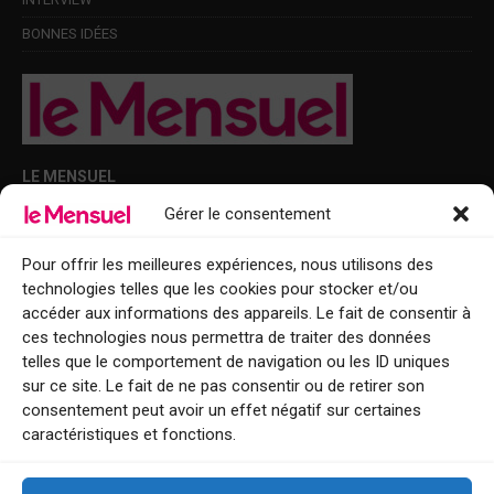
BONNES IDÉES
LE MENSUEL
Gérer le consentement
Points de diffusion Var et Alpes-Maritimes : oû trouver Le Mensuel ?
Le Mensuel en PDF : consultez le magazine en ligne
Pour offrir les meilleures expériences, nous utilisons des
technologies telles que les cookies pour stocker et/ou
Qui sommes-nous ?
accéder aux informations des appareils. Le fait de consentir à
BFM Top Sorties
ces technologies nous permettra de traiter des données
telles que le comportement de navigation ou les ID uniques
EVENT
sur ce site. Le fait de ne pas consentir ou de retirer son
consentement peut avoir un effet négatif sur certaines
Tourisme week-end : envie de vous évader le temps d’un week-end ou
caractéristiques et fonctions.
de découvrir une nouvelle destination ?
Explorez nos bonnes adresses