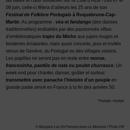
fait battre le cœur lusitanien sur la Côte d’Azur ! Les 07 et
08 juin, celle-ci fêtera d’ailleurs les 25 ans de son
Festival de Folklore Portugais
à Roquebrune-Cap-
Martin
. Au programme :
vira
et
fandango
(des danses
traditionnelles) endiablés par des passionnés vêtus
d’emblématiques
trajes
du Minho
aux jupes rouges et
broderies éclatantes, mais aussi concerts, jeux et invités
venus de Genève, du Portugal ou des villages voisins.
Les papilles ne seront pas en reste entre
morue,
francesinha
,
pastéis de nata
ou poulet
churrasco
. Un
week-end pour chanter, danser, goûter et surtout
transmettre avec panache l’histoire d’un peuple
en
grande partie arrivé en France à la fin des années 50.
*Voyage, voyage
© Morgane Las Dit Peisson
pour Le Mensuel / Photo DR