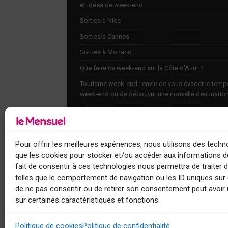
et idées de week-end
Sorties à Nice
Sorties à Cannes
Sorties à Monaco
Que faire ce week-end sur la Côte d’Azur ?
Tourisme week-end : envie de vous évader le temp
week-end ou de découvrir une nouvelle destinatio
Explorez nos bonnes adresses
Agenda
Contact
Pour offrir les meilleures expériences, nous utilisons des techno
que les cookies pour stocker et/ou accéder aux informations de
fait de consentir à ces technologies nous permettra de traiter
telles que le comportement de navigation ou les ID uniques sur c
de ne pas consentir ou de retirer son consentement peut avoir 
sur certaines caractéristiques et fonctions.
Le Mensuel
Politique de cookies
Politique de confidentialité