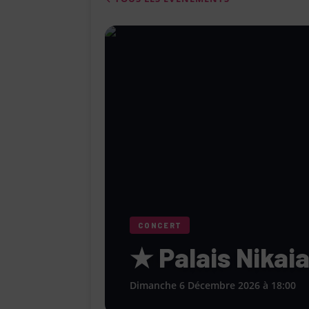
[ 4 août 2026 ]
Le Cabaret Le Turlu
[ 3 août 2026 ]
Léa Drucker et Méla
femme » lorsqu’elle ne se consacr
[ 1 août 2026 ]
Le restaurant Miami
modernité, la tradition et les saveu
[ 6 août 2026 ]
Le « Défilé Galerie
pour dévoiler toutes les tendances
CONCERT
★ Palais Nikaia
Dimanche 6 Décembre 2026 à 18:00