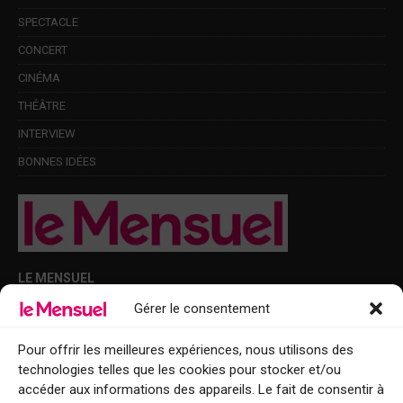
SPECTACLE
CONCERT
CINÉMA
THÉÂTRE
INTERVIEW
BONNES IDÉES
LE MENSUEL
Gérer le consentement
Points de diffusion Var et Alpes-Maritimes : oû trouver Le Mensuel ?
Le Mensuel en PDF : consultez le magazine en ligne
Pour offrir les meilleures expériences, nous utilisons des
technologies telles que les cookies pour stocker et/ou
Qui sommes-nous ?
accéder aux informations des appareils. Le fait de consentir à