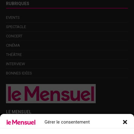
RUBRIQUES
EVENTS
SPECTACLE
CONCERT
CINÉMA
THÉÂTRE
INTERVIEW
BONNES IDÉES
LE MENSUEL
Gérer le consentement
Points de diffusion Var et Alpes-Maritimes : oû trouver Le Mensuel ?