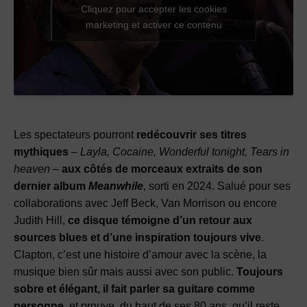
Cliquez pour accepter les cookies
marketing et activer ce contenu
Les spectateurs pourront
redécouvrir ses titres
mythiques
–
Layla, Cocaine, Wonderful tonight, Tears in
heaven
–
aux côtés de morceaux extraits de son
dernier album
Meanwhile
, sorti en 2024. Salué pour ses
collaborations avec Jeff Beck, Van Morrison ou encore
Judith Hill,
ce disque témoigne d’un retour aux
sources blues et d’une inspiration toujours vive
.
Clapton, c’est une histoire d’amour avec la scène, la
musique bien sûr mais aussi avec son public.
Toujours
sobre et élégant, il fait parler sa guitare comme
personne
, et prouve, du haut de ses 80 ans, qu’il reste