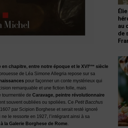
Éli
hér
au 
de 
Fra
ème
re en chapitre, entre notre époque et le XVI
siècle
 prouesse de Léa Simone Allegria repose sur sa
nnaissances
pour façonner un conte mystérieux qui
ision remarquable et une fiction folle, mais
re tourmentée de
Caravage, peintre révolutionnaire
rent souvent oubliées ou spoliées. Ce
Petit Bacchus
 1607 par Scipion Borghese et serait resté ignoré
e le ressorte en 1927, l’intégrant ainsi à sa
é à la Galerie Borghese de Rome
.