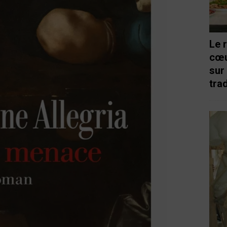
Le 
cœu
sur
trad