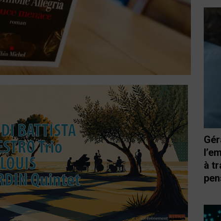
Gér
l’e
à t
pen