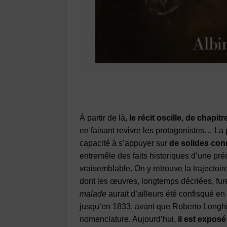
À partir de là,
le récit oscille, de chapit
en faisant revivre les protagonistes… La
capacité à s’appuyer sur
de solides co
entremêle des faits historiques d’une préc
vraisemblable. On y retrouve la trajectoi
dont les œuvres, longtemps décriées, fu
malade
aurait d’ailleurs été confisqué en
jusqu’en 1833, avant que Roberto Longhi n
nomenclature. Aujourd’hui,
il est expos