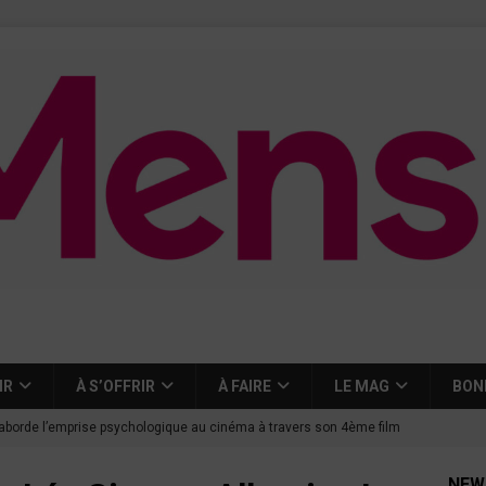
IR
À S’OFFRIR
À FAIRE
LE MAG
BON
aborde l’emprise psychologique au cinéma à travers son 4ème film
NEW