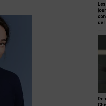
Les
jou
con
de l
Deb
Chè