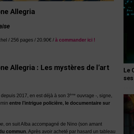
ne Allegria
aise
hel / 256 pages / 20.90€ /
à commander ici !
ne Allegria
:
Les mystères de l’art
Le 
ses
ème
, depuis 2017, en est déjà à son 3
ouvrage -, signe,
hemin
entre l’intrigue policière, le documentaire sur
me
, on suit Alba accompagné de Nino (son amant
 du commun
. Après avoir acheté par hasard un tableau