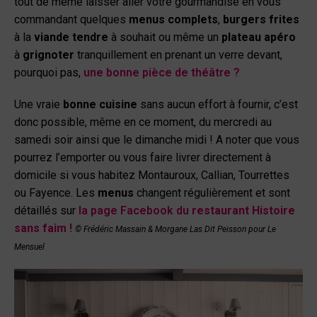
tout de même laisser aller votre gourmandise en vous
commandant quelques
menus complets
,
burgers frites
à la
viande tendre
à souhait ou même un
plateau apéro
à
grignoter
tranquillement en prenant un verre devant,
pourquoi pas,
une bonne pièce de théâtre ?
Une vraie
bonne cuisine
sans aucun effort à fournir, c’est
donc possible, même en ce moment, du mercredi au
samedi soir ainsi que le dimanche midi ! A noter que vous
pourrez l’emporter ou vous faire livrer directement à
domicile si vous habitez Montauroux, Callian, Tourrettes
ou Fayence. Les
menus
changent régulièrement et sont
détaillés sur
la page Facebook du
restaurant Histoire
sans faim !
© Frédéric Massain & Morgane Las Dit Peisson pour Le
Mensuel