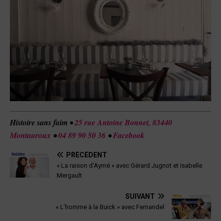
Histoire sans faim
•
25 rue Antoine Bonnet, 83440
Montauroux
•
04 89 90 50 36
•
Facebook
PRÉCÉDENT
« La raison d’Aymé » avec Gérard Jugnot et Isabelle
Mergault
SUIVANT
« L’homme à la Buick » avec Fernandel