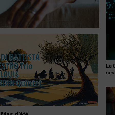
Le 
ses
 Mas d’été