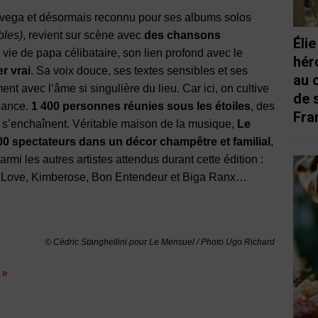
lavega et désormais reconnu pour ses albums solos
bles)
, revient sur scène avec
des chansons
Éli
a vie de papa célibataire, son lien profond avec le
hér
r vrai
. Sa voix douce, ses textes sensibles et ses
au 
nt avec l’âme si singulière du lieu. Car ici, on cultive
de 
iance.
1 400 personnes réunies sous les étoiles
, des
Fra
ui s’enchaînent. Véritable maison de la musique,
Le
00 spectateurs dans un décor champêtre et familial
,
Parmi les autres artistes attendus durant cette édition :
 Love, Kimberose, Bon Entendeur et Biga Ranx…
© Cédric Stanghellini pour Le Mensuel / Photo Ugo Richard
 »