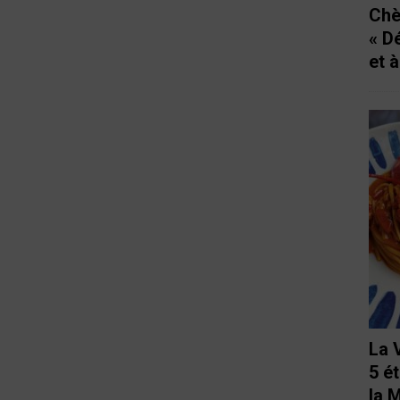
Chè
« D
et 
La 
5 é
la 