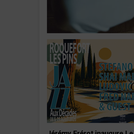
Jérémy Frérot inaugure Le