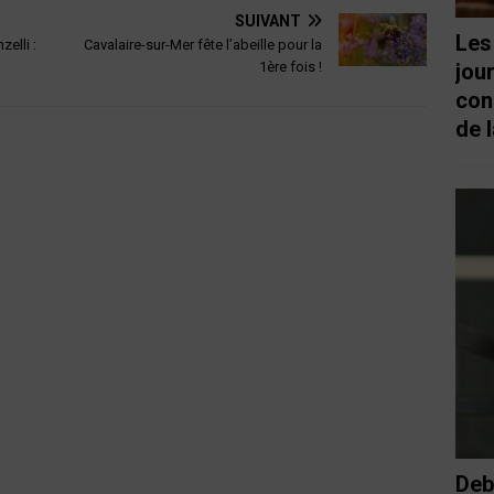
SUIVANT
Les
elli :
Cavalaire-sur-Mer fête l’abeille pour la
1ère fois !
jou
con
de l
Deb