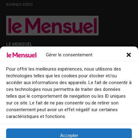
BONNES IDÉES
LE MENSUEL
Gérer le consentement
Points de diffusion Var et Alpes-Maritimes : oû trouver Le Mensuel ?
Le Mensuel en PDF : consultez le magazine en ligne
Pour offrir les meilleures expériences, nous utilisons des
technologies telles que les cookies pour stocker et/ou
Qui sommes-nous ?
accéder aux informations des appareils. Le fait de consentir à
BFM Top Sorties
ces technologies nous permettra de traiter des données
telles que le comportement de navigation ou les ID uniques
EVENT
sur ce site. Le fait de ne pas consentir ou de retirer son
consentement peut avoir un effet négatif sur certaines
Tourisme week-end : envie de vous évader le temps d’un week-end ou
caractéristiques et fonctions.
de découvrir une nouvelle destination ?
Explorez nos bonnes adresses
Accepter