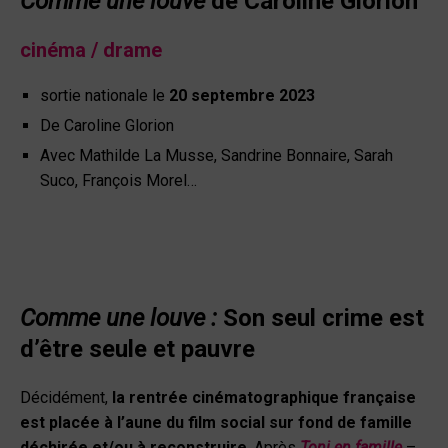
Comme une louve
de Caroline Glorion
cinéma / drame
sortie nationale le
20 septembre 2023
De Caroline Glorion
Avec Mathilde La Musse, Sandrine Bonnaire, Sarah
Suco, François Morel…
Comme une louve :
Son seul crime est
d’être seule et pauvre
Décidément,
la rentrée cinématographique française
est placée à l’aune du film social sur fond de famille
déchirée et/ou à reconstruire
. Après
Toni en famille
–